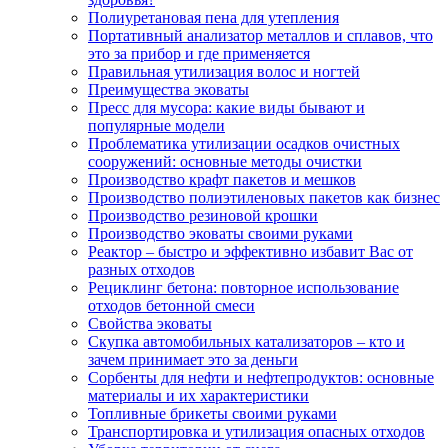
Полиуретановая пена для утепления
Портативный анализатор металлов и сплавов, что
это за прибор и где применяется
Правильная утилизация волос и ногтей
Преимущества эковаты
Пресс для мусора: какие виды бывают и
популярные модели
Проблематика утилизации осадков очистных
сооружений: основные методы очистки
Производство крафт пакетов и мешков
Производство полиэтиленовых пакетов как бизнес
Производство резиновой крошки
Производство эковаты своими руками
Реактор – быстро и эффективно избавит Вас от
разных отходов
Рециклинг бетона: повторное использование
отходов бетонной смеси
Свойства эковаты
Скупка автомобильных катализаторов – кто и
зачем принимает это за деньги
Сорбенты для нефти и нефтепродуктов: основные
материалы и их характеристики
Топливные брикеты своими руками
Транспортировка и утилизация опасных отходов