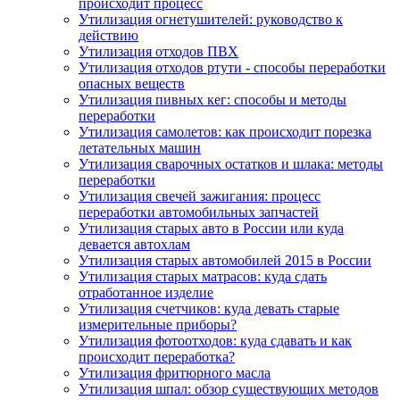
происходит процесс
Утилизация огнетушителей: руководство к
действию
Утилизация отходов ПВХ
Утилизация отходов ртути - способы переработки
опасных веществ
Утилизация пивных кег: способы и методы
переработки
Утилизация самолетов: как происходит порезка
летательных машин
Утилизация сварочных остатков и шлака: методы
переработки
Утилизация свечей зажигания: процесс
переработки автомобильных запчастей
Утилизация старых авто в России или куда
девается автохлам
Утилизация старых автомобилей 2015 в России
Утилизация старых матрасов: куда сдать
отработанное изделие
Утилизация счетчиков: куда девать старые
измерительные приборы?
Утилизация фотоотходов: куда сдавать и как
происходит переработка?
Утилизация фритюрного масла
Утилизация шпал: обзор существующих методов