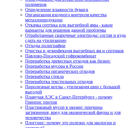
полимеров
Определение влажности бумаги
Организация входного контроля качества
металлопродукции
Откачка септика или выгребной ямы - какие
варианты для решения данной проблемы
Отработанные сварочные электроды: состав и куда
сдать на утилизацию
Отходы полиграфии
Очистка и дезинфекция выгребных ям и септиков
Павлово-Посадский гофрокомбинат
Переработка древесных отходов как бизнес
Переработка мусора в России
Переработка органических отходов
Переработка стекла
Переработка текстильных отходов
Пиролизные котлы - утилизация шин с большой
выгодой
Плавучая АЭС в Санкт-Петербурге - почему
Гринпис против
Пластиковый мусор в океане: причины
загрязнения, вред для океанической фауны и для
человечества
Плоггинг: почему это полезно для экологии и
здоровья?