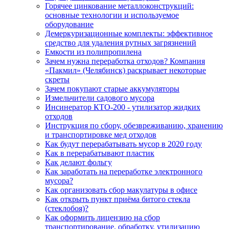
Горячее цинкование металлоконструкций:
основные технологии и используемое
оборудование
Демеркуризационные комплекты: эффективное
средство для удаления рутных загрязнений
Емкости из полипропилена
Зачем нужна переработка отходов? Компания
«Пакмил» (Челябинск) раскрывает некоторые
скреты
Зачем покупают старые аккумуляторы
Измельчители садового мусора
Инсинератор КТО-200 - утилизатор жидких
отходов
Инструкция по сбору, обезвреживанию, хранению
и транспортировке мед отходов
Как будут перерабатывать мусор в 2020 году
Как в перерабатывают пластик
Как делают фольгу
Как заработать на переработке электронного
мусора?
Как организовать сбор макулатуры в офисе
Как открыть пункт приёма битого стекла
(стеклобоя)?
Как оформить лицензию на сбор
транспортирование, обработку, утилизацию