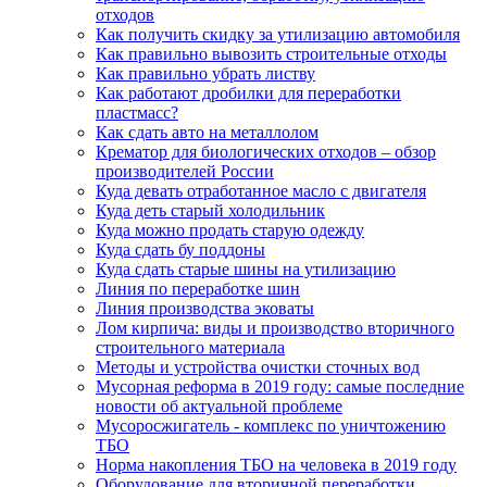
отходов
Как получить скидку за утилизацию автомобиля
Как правильно вывозить строительные отходы
Как правильно убрать листву
Как работают дробилки для переработки
пластмасс?
Как сдать авто на металлолом
Крематор для биологических отходов – обзор
производителей России
Куда девать отработанное масло с двигателя
Куда деть старый холодильник
Куда можно продать старую одежду
Куда сдать бу поддоны
Куда сдать старые шины на утилизацию
Линия по переработке шин
Линия производства эковаты
Лом кирпича: виды и производство вторичного
строительного материала
Методы и устройства очистки сточных вод
Мусорная реформа в 2019 году: самые последние
новости об актуальной проблеме
Мусоросжигатель - комплекс по уничтожению
ТБО
Норма накопления ТБО на человека в 2019 году
Оборудование для вторичной переработки