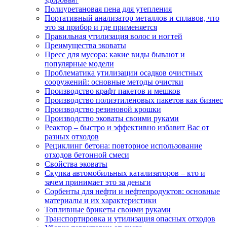
Полиуретановая пена для утепления
Портативный анализатор металлов и сплавов, что
это за прибор и где применяется
Правильная утилизация волос и ногтей
Преимущества эковаты
Пресс для мусора: какие виды бывают и
популярные модели
Проблематика утилизации осадков очистных
сооружений: основные методы очистки
Производство крафт пакетов и мешков
Производство полиэтиленовых пакетов как бизнес
Производство резиновой крошки
Производство эковаты своими руками
Реактор – быстро и эффективно избавит Вас от
разных отходов
Рециклинг бетона: повторное использование
отходов бетонной смеси
Свойства эковаты
Скупка автомобильных катализаторов – кто и
зачем принимает это за деньги
Сорбенты для нефти и нефтепродуктов: основные
материалы и их характеристики
Топливные брикеты своими руками
Транспортировка и утилизация опасных отходов