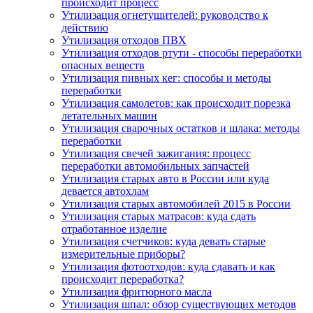
происходит процесс
Утилизация огнетушителей: руководство к
действию
Утилизация отходов ПВХ
Утилизация отходов ртути - способы переработки
опасных веществ
Утилизация пивных кег: способы и методы
переработки
Утилизация самолетов: как происходит порезка
летательных машин
Утилизация сварочных остатков и шлака: методы
переработки
Утилизация свечей зажигания: процесс
переработки автомобильных запчастей
Утилизация старых авто в России или куда
девается автохлам
Утилизация старых автомобилей 2015 в России
Утилизация старых матрасов: куда сдать
отработанное изделие
Утилизация счетчиков: куда девать старые
измерительные приборы?
Утилизация фотоотходов: куда сдавать и как
происходит переработка?
Утилизация фритюрного масла
Утилизация шпал: обзор существующих методов