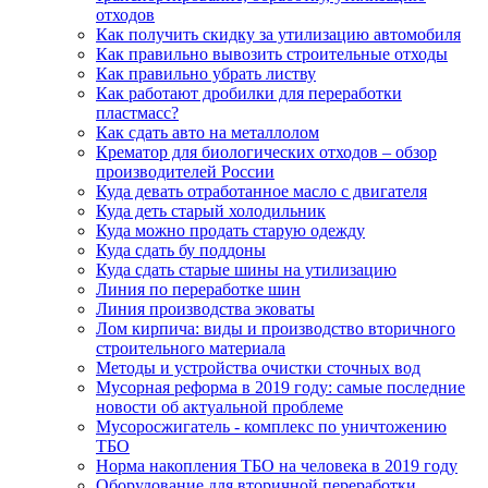
отходов
Как получить скидку за утилизацию автомобиля
Как правильно вывозить строительные отходы
Как правильно убрать листву
Как работают дробилки для переработки
пластмасс?
Как сдать авто на металлолом
Крематор для биологических отходов – обзор
производителей России
Куда девать отработанное масло с двигателя
Куда деть старый холодильник
Куда можно продать старую одежду
Куда сдать бу поддоны
Куда сдать старые шины на утилизацию
Линия по переработке шин
Линия производства эковаты
Лом кирпича: виды и производство вторичного
строительного материала
Методы и устройства очистки сточных вод
Мусорная реформа в 2019 году: самые последние
новости об актуальной проблеме
Мусоросжигатель - комплекс по уничтожению
ТБО
Норма накопления ТБО на человека в 2019 году
Оборудование для вторичной переработки