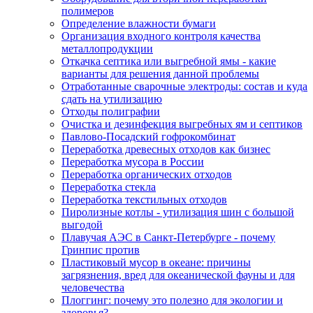
полимеров
Определение влажности бумаги
Организация входного контроля качества
металлопродукции
Откачка септика или выгребной ямы - какие
варианты для решения данной проблемы
Отработанные сварочные электроды: состав и куда
сдать на утилизацию
Отходы полиграфии
Очистка и дезинфекция выгребных ям и септиков
Павлово-Посадский гофрокомбинат
Переработка древесных отходов как бизнес
Переработка мусора в России
Переработка органических отходов
Переработка стекла
Переработка текстильных отходов
Пиролизные котлы - утилизация шин с большой
выгодой
Плавучая АЭС в Санкт-Петербурге - почему
Гринпис против
Пластиковый мусор в океане: причины
загрязнения, вред для океанической фауны и для
человечества
Плоггинг: почему это полезно для экологии и
здоровья?