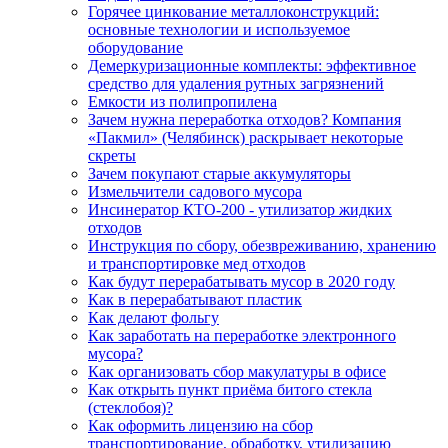
Горячее цинкование металлоконструкций:
основные технологии и используемое
оборудование
Демеркуризационные комплекты: эффективное
средство для удаления рутных загрязнений
Емкости из полипропилена
Зачем нужна переработка отходов? Компания
«Пакмил» (Челябинск) раскрывает некоторые
скреты
Зачем покупают старые аккумуляторы
Измельчители садового мусора
Инсинератор КТО-200 - утилизатор жидких
отходов
Инструкция по сбору, обезвреживанию, хранению
и транспортировке мед отходов
Как будут перерабатывать мусор в 2020 году
Как в перерабатывают пластик
Как делают фольгу
Как заработать на переработке электронного
мусора?
Как организовать сбор макулатуры в офисе
Как открыть пункт приёма битого стекла
(стеклобоя)?
Как оформить лицензию на сбор
транспортирование, обработку, утилизацию