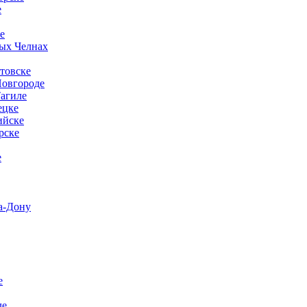
е
е
ых Челнах
товске
Новгороде
агиле
ецке
ийске
рске
е
а-Дону
е
ле