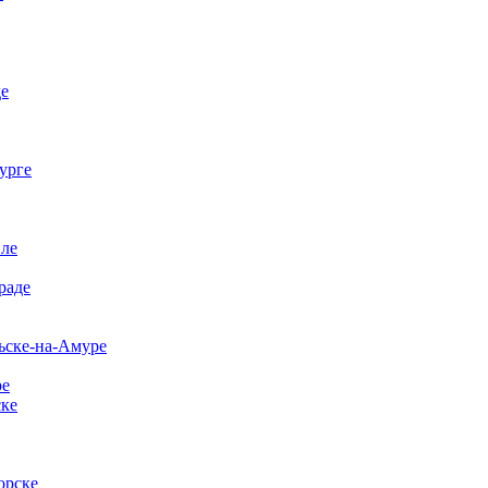
де
урге
ле
раде
ьске-на-Амуре
ре
ске
орске