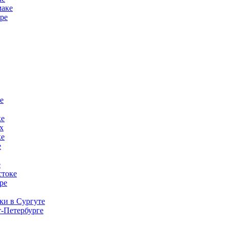
маке
ре
е
ке
х
ке
е
е
стоке
ре
ки в Сургуте
-Петербурге