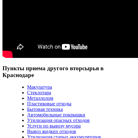
Пункты приема другого вторсырья в
Краснодаре
Макулатура
Стеклотара
Металлолом
Пластиковые отходы
Бытовая техника
Автомобильные покрышки
Утилизация опасных отходов
Услуги по вывозу мусора
Вывоз жидких отходов
Утилизация старых аккумуляторов