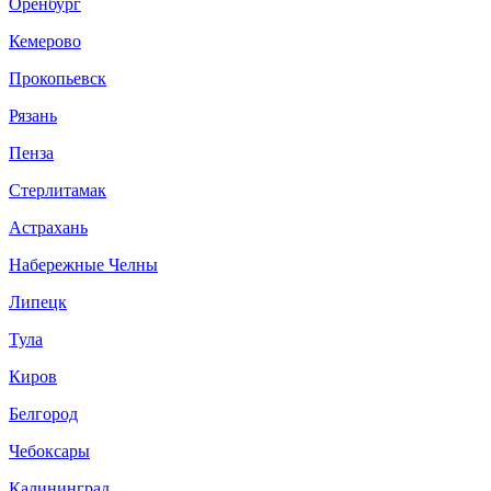
Оренбург
Кемерово
Прокопьевск
Рязань
Пенза
Cтерлитамак
Астрахань
Набережные Челны
Липецк
Тула
Киров
Белгород
Чебоксары
Калининград