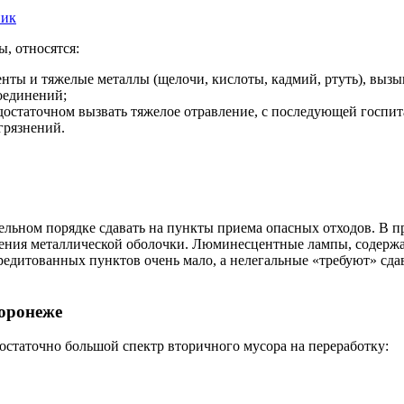
ник
, относятся:
нты и тяжелые металлы (щелочи, кислоты, кадмий, ртуть), выз
оединений;
 достаточном вызвать тяжелое отравление, с последующей госпит
грязнений.
ельном порядке сдавать на пункты приема опасных отходов. В п
ения металлической оболочки. Люминесцентные лампы, содержащие
редитованных пунктов очень мало, а нелегальные «требуют» сда
Воронеже
таточно большой спектр вторичного мусора на переработку: