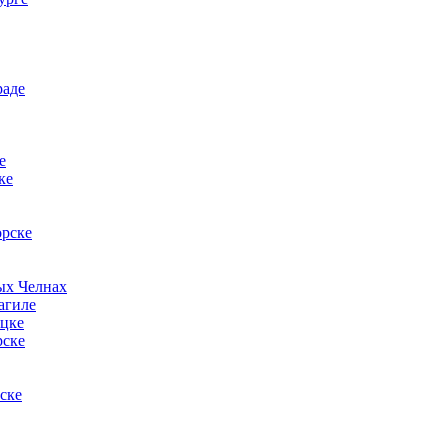
раде
е
ке
орске
ых Челнах
агиле
ецке
рске
ске