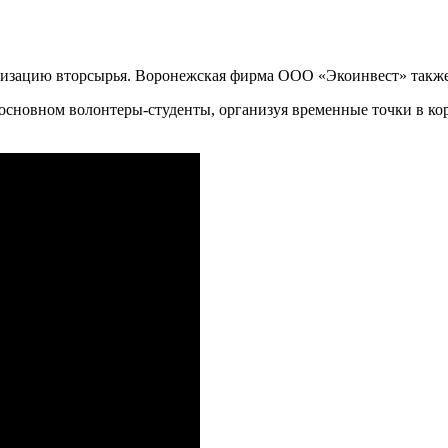
лизацию вторсырья. Воронежская фирма ООО «Экоинвест» также 
 основном волонтеры-студенты, организуя временные точки в к