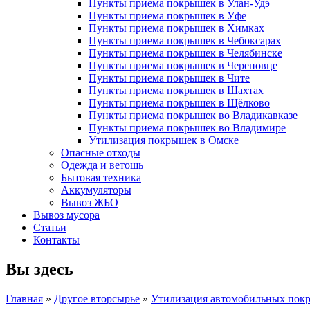
Пункты приема покрышек в Улан-Удэ
Пункты приема покрышек в Уфе
Пункты приема покрышек в Химках
Пункты приема покрышек в Чебоксарах
Пункты приема покрышек в Челябинске
Пункты приема покрышек в Череповце
Пункты приема покрышек в Чите
Пункты приема покрышек в Шахтах
Пункты приема покрышек в Щёлково
Пункты приема покрышек во Владикавказе
Пункты приема покрышек во Владимире
Утилизация покрышек в Омске
Опасные отходы
Одежда и ветошь
Бытовая техника
Аккумуляторы
Вывоз ЖБО
Вывоз мусора
Статьи
Контакты
Вы здесь
Главная
»
Другое вторсырье
»
Утилизация автомобильных пок