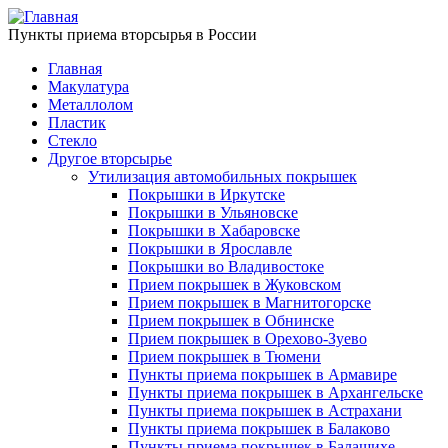
Пункты приема вторсырья в России
Главная
Макулатура
Металлолом
Пластик
Стекло
Другое вторсырье
Утилизация автомобильных покрышек
Покрышки в Иркутске
Покрышки в Ульяновске
Покрышки в Хабаровске
Покрышки в Ярославле
Покрышки во Владивостоке
Прием покрышек в Жуковском
Прием покрышек в Магнитогорске
Прием покрышек в Обнинске
Прием покрышек в Орехово-Зуево
Прием покрышек в Тюмени
Пункты приема покрышек в Армавире
Пункты приема покрышек в Архангельске
Пункты приема покрышек в Астрахани
Пункты приема покрышек в Балаково
Пункты приема покрышек в Балашихе