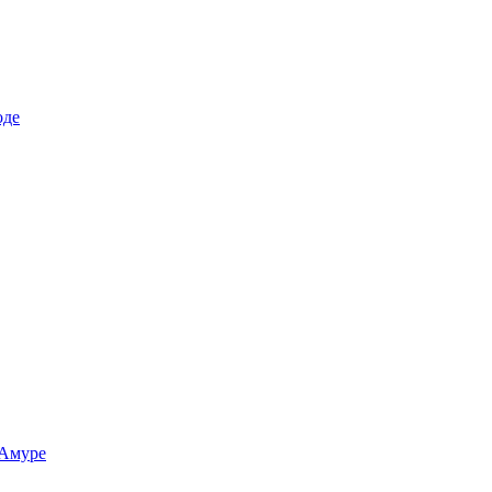
оде
-Амуре