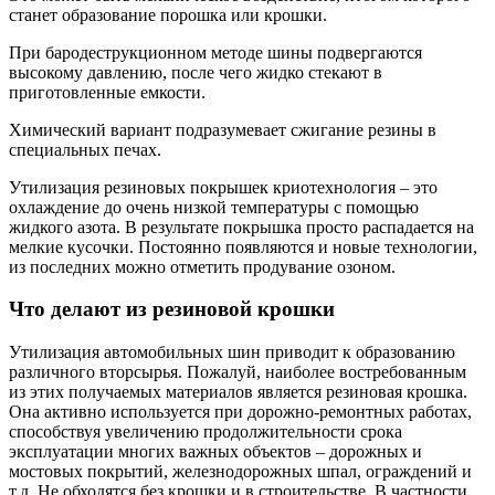
станет образование порошка или крошки.
При бародеструкционном методе шины подвергаются
высокому давлению, после чего жидко стекают в
приготовленные емкости.
Химический вариант подразумевает сжигание резины в
специальных печах.
Утилизация резиновых покрышек криотехнология – это
охлаждение до очень низкой температуры с помощью
жидкого азота. В результате покрышка просто распадается на
мелкие кусочки. Постоянно появляются и новые технологии,
из последних можно отметить продувание озоном.
Что делают из резиновой крошки
Утилизация автомобильных шин приводит к образованию
различного вторсырья. Пожалуй, наиболее востребованным
из этих получаемых материалов является резиновая крошка.
Она активно используется при дорожно-ремонтных работах,
способствуя увеличению продолжительности срока
эксплуатации многих важных объектов – дорожных и
мостовых покрытий, железнодорожных шпал, ограждений и
т.д. Не обходятся без крошки и в строительстве. В частности