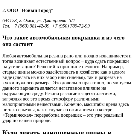
2.
ООО "Новый Город"
644123, г. Омск, ул. Дмитриева, 5/4
Тел. +7 (960) 981-42-09, +7 (950) 789-72-99
Что такое автомобильная покрышка и из чего
она состоит
Любая автомобильная резина рано или поздно изнашивается и
тогда возникает естественный вопрос – куда сдать покрышки
на утилизацию? Решений в принципе немного. Например,
старые шины можно задействовать в хозяйстве как в целом
виде (сделать из них забор или сиденья), так и разрезав на
куски нужного размера. Это довольно практично, но минусом
данного варианта является негативное влияние на
окружающую среду. Резина разлагается десятилетиями,
загрязняя все это время атмосферу различными
малоприятными веществами. Конечно, масштабы вреда здесь
не так серьезны, как в случае со сжиганием на костре.
«Термическая» переработка покрышек – это уже реальный
удар по нашей природе.
Куда девать изношенные шины в