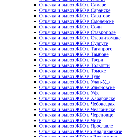
Откачка и вывоз ЖБО в Самаре
Откачка и вывоз ЖБО в Саранске
Откачка и вывоз ЖБО в Саратове
Откачка и вывоз ЖБО в Смоленске
Откачка и вывоз ЖБО в Сочи
Откачка и вывоз ЖБО в Ставрополе
Откачка и вывоз ЖБО в Стерлитомаке
Откачка и вывоз ЖБО в Сургуте
Откачка и вывоз ЖБО в Таганроге
Откачка и вывоз ЖБО в Тамбове
Откачка и вывоз ЖБО в Твери
Откачка и вывоз ЖБО в Тольятти
Откачка и вывоз ЖБО в Томске
Откачка и вывоз ЖБО в Туле
Откачка и вывоз ЖБО в Улан-Удэ
Откачка и вывоз ЖБО в Ульяновске
Откачка и вывоз ЖБО в Уфе
Откачка и вывоз ЖБО в Хабаровске
Откачка и вывоз ЖБО в Чебоксарах
Откачка и вывоз ЖБО в Челябинске
Откачка и вывоз ЖБО в Череповце
Откачка и вывоз ЖБО в Чите
Откачка и вывоз ЖБО в Ярославле
Откачка и вывоз ЖБО во Владикавказе
Откачка и вывоз ЖБО во Владимире