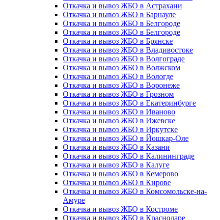
Откачка и вывоз ЖБО в Астрахани
Откачка и вывоз ЖБО в Барнауле
Откачка и вывоз ЖБО в Белгороде
Откачка и вывоз ЖБО в Белгороде
Откачка и вывоз ЖБО в Брянске
Откачка и вывоз ЖБО в Владивостоке
Откачка и вывоз ЖБО в Волгограде
Откачка и вывоз ЖБО в Волжском
Откачка и вывоз ЖБО в Вологде
Откачка и вывоз ЖБО в Воронеже
Откачка и вывоз ЖБО в Грозном
Откачка и вывоз ЖБО в Екатеринбурге
Откачка и вывоз ЖБО в Иваново
Откачка и вывоз ЖБО в Ижевске
Откачка и вывоз ЖБО в Иркутске
Откачка и вывоз ЖБО в Йошкар-Оле
Откачка и вывоз ЖБО в Казани
Откачка и вывоз ЖБО в Калининграде
Откачка и вывоз ЖБО в Калуге
Откачка и вывоз ЖБО в Кемерово
Откачка и вывоз ЖБО в Кирове
Откачка и вывоз ЖБО в Комсомольске-на-
Амуре
Откачка и вывоз ЖБО в Костроме
Откачка и вывоз ЖБО в Краснодаре