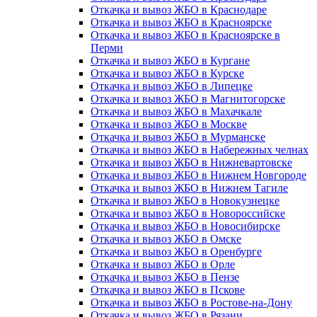
Откачка и вывоз ЖБО в Краснодаре
Откачка и вывоз ЖБО в Красноярске
Откачка и вывоз ЖБО в Красноярске в
Перми
Откачка и вывоз ЖБО в Кургане
Откачка и вывоз ЖБО в Курске
Откачка и вывоз ЖБО в Липецке
Откачка и вывоз ЖБО в Магнитогорске
Откачка и вывоз ЖБО в Махачкале
Откачка и вывоз ЖБО в Москве
Откачка и вывоз ЖБО в Мурманске
Откачка и вывоз ЖБО в Набережных челнах
Откачка и вывоз ЖБО в Нижневартовске
Откачка и вывоз ЖБО в Нижнем Новгороде
Откачка и вывоз ЖБО в Нижнем Тагиле
Откачка и вывоз ЖБО в Новокузнецке
Откачка и вывоз ЖБО в Новороссийске
Откачка и вывоз ЖБО в Новосибирске
Откачка и вывоз ЖБО в Омске
Откачка и вывоз ЖБО в Оренбурге
Откачка и вывоз ЖБО в Орле
Откачка и вывоз ЖБО в Пензе
Откачка и вывоз ЖБО в Пскове
Откачка и вывоз ЖБО в Ростове-на-Дону
Откачка и вывоз ЖБО в Рязани