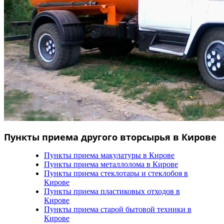
Пункты приема другого вторсырья в Кирове
Пункты приема макулатуры в Кирове
Пункты приема металлолома в Кирове
Пункты приема стеклотары и стеклобоя в
Кирове
Пункты приема пластиковых отходов в
Кирове
Пункты приема старой бытовой техники в
Кирове