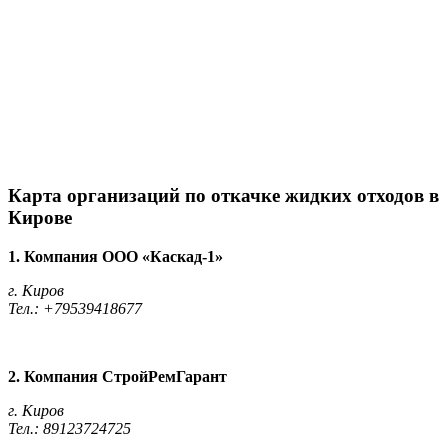
Карта организаций по откачке жидких отходов в
Кирове
1. Компания ООО «Каскад-1»
г. Киров
Тел.: +79539418677
2. Компания СтройРемГарант
г. Киров
Тел.: 89123724725