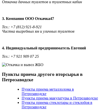
Откачка дачных туалетов и туалетных кабин
3. Компания ООО Откачка47
Тел.: +7 (812) 921-8-921
Чистка выгребных ям и уличных туалетов
4. Индивидуальный предприниматель Евгений
Тел.: +7 921 909 07 25
Пункты приема другого вторсырья в
Петрозаводске
Пункты приема металлолома в
Петрозаводске
Пункты приема макулатуры в Петрозаводске
Пункты приема стеклотары и стеклобоя в
Петрозаводске