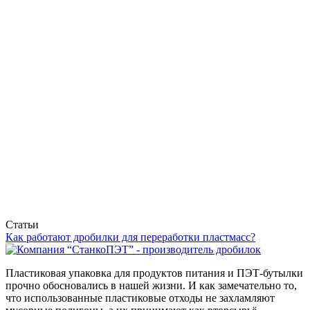
Статьи
Как работают дробилки для переработки пластмасс?
Пластиковая упаковка для продуктов питания и ПЭТ-бутылки
прочно обосновались в нашей жизни. И как замечательно то,
что использованные пластиковые отходы не захламляют