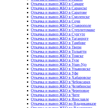
Откачка и вывоз ЖБО в Самаре
Откачка и вывоз ЖБО в Саранске
Откачка и вывоз ЖБО в Саратове
Откачка и вывоз ЖБО в Смоленске
Откачка и вывоз ЖБО в Сочи
Откачка и вывоз ЖБО в Ставрополе
Откачка и вывоз ЖБО в Стерлитомаке
Откачка и вывоз ЖБО в Сургуте
Откачка и вывоз ЖБО в Таганроге
Откачка и вывоз ЖБО в Тамбове
Откачка и вывоз ЖБО в Твери
Откачка и вывоз ЖБО в Тольятти
Откачка и вывоз ЖБО в Томске
Откачка и вывоз ЖБО в Туле
Откачка и вывоз ЖБО в Улан-Удэ
Откачка и вывоз ЖБО в Ульяновске
Откачка и вывоз ЖБО в Уфе
Откачка и вывоз ЖБО в Хабаровске
Откачка и вывоз ЖБО в Чебоксарах
Откачка и вывоз ЖБО в Челябинске
Откачка и вывоз ЖБО в Череповце
Откачка и вывоз ЖБО в Чите
Откачка и вывоз ЖБО в Ярославле
Откачка и вывоз ЖБО во Владикавказе
Откачка и вывоз ЖБО во Владимире