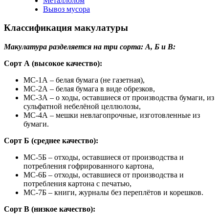
Металлолом
Вывоз мусора
Классификация макулатуры
Макулатура разделяется на три сорта: А, Б и В:
Сорт А (высокое качество):
МС-1А – белая бумага (не газетная),
МС-2А – белая бумага в виде обрезков,
МС-3А – о ходы, оставшиеся от производства бумаги, из
сульфатной небелёной целлюлозы,
МС-4А – мешки невлагопрочные, изготовленные из
бумаги.
Сорт Б (среднее качество):
МС-5Б – отходы, оставшиеся от производства и
потребления гофрированного картона,
МС-6Б – отходы, оставшиеся от производства и
потребления картона с печатью,
МС-7Б – книги, журналы без переплётов и корешков.
Сорт В (низкое качество):