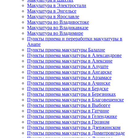
Макулатура в Электростали
Макулатура в Энгельсе
Макулатура в Ярославле
Макулатура во Владивостоке
Макулатура во Владикавказе
Макулатура во Владимире
Пункты приема и переработки макулатуры в
Анапе
Пункты приема макулатуры Балахне
Пункты приема макулатуры в Александрове
Пункты приема макулатуры в Алексине
Пункты приема макулатуры в Алуште
Пункты приема макулатуры в Ангарске
Пункты приема макулатуры в Арзамасе
Пункты приема макулатуры в Ачинске
Пункты приема макулатуры в Бердске
Пункты приема макулатуры в Березниках
Пункты приема макулатуры в Благовещенске
Пункты приема макулатуры в Выборге
Пункты приема макулатуры в Гатчине
Пункты приема макулатуры в Геленджике
Пункты приема макулатуры в Грозном
Пункты приема макулатуры в Дзержинском
Пункты приема макулатуры в Димитровграде