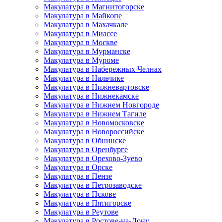
Макулатура в Магнитогорске
Макулатура в Майкопе
Макулатура в Махачкале
Макулатура в Миассе
Макулатура в Москве
Макулатура в Мурманске
Макулатура в Муроме
Макулатура в Набережных Челнах
Макулатура в Нальчике
Макулатура в Нижневартовске
Макулатура в Нижнекамске
Макулатура в Нижнем Новгороде
Макулатура в Нижнем Тагиле
Макулатура в Новомосковске
Макулатура в Новороссийске
Макулатура в Обнинске
Макулатура в Оренбурге
Макулатура в Орехово-Зуево
Макулатура в Орске
Макулатура в Пензе
Макулатура в Петрозаводске
Макулатура в Пскове
Макулатура в Пятигорске
Макулатура в Реутове
Макулатура в Ростове-на-Дону