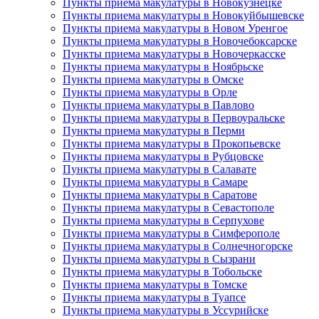
Пункты приема макулатуры в Новокузнецке
Пункты приема макулатуры в Новокуйбышевске
Пункты приема макулатуры в Новом Уренгое
Пункты приема макулатуры в Новочебоксарске
Пункты приема макулатуры в Новочеркасске
Пункты приема макулатуры в Ноябрьске
Пункты приема макулатуры в Омске
Пункты приема макулатуры в Орле
Пункты приема макулатуры в Павлово
Пункты приема макулатуры в Первоуральске
Пункты приема макулатуры в Перми
Пункты приема макулатуры в Прокопьевске
Пункты приема макулатуры в Рубцовске
Пункты приема макулатуры в Салавате
Пункты приема макулатуры в Самаре
Пункты приема макулатуры в Саратове
Пункты приема макулатуры в Севастополе
Пункты приема макулатуры в Серпухове
Пункты приема макулатуры в Симферополе
Пункты приема макулатуры в Солнечногорске
Пункты приема макулатуры в Сызрани
Пункты приема макулатуры в Тобольске
Пункты приема макулатуры в Томске
Пункты приема макулатуры в Туапсе
Пункты приема макулатуры в Уссурийске