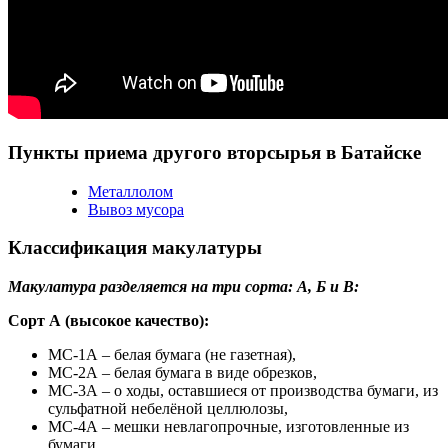
Пункты приема другого вторсырья в Батайске
Металлолом
Вывоз мусора
Классификация макулатуры
Макулатура разделяется на три сорта: А, Б и В:
Сорт А (высокое качество):
МС-1А – белая бумага (не газетная),
МС-2А – белая бумага в виде обрезков,
МС-3А – о ходы, оставшиеся от производства бумаги, из
сульфатной небелёной целлюлозы,
МС-4А – мешки невлагопрочные, изготовленные из
бумаги.