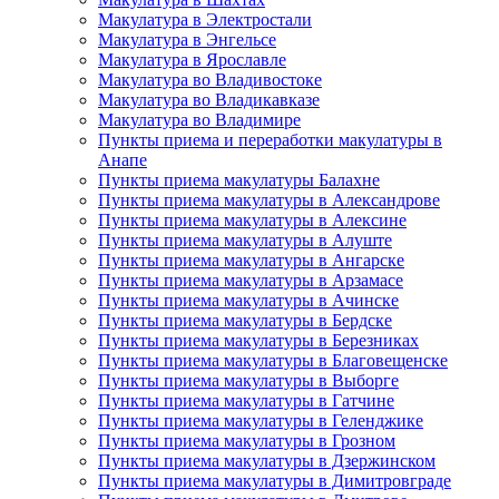
Макулатура в Электростали
Макулатура в Энгельсе
Макулатура в Ярославле
Макулатура во Владивостоке
Макулатура во Владикавказе
Макулатура во Владимире
Пункты приема и переработки макулатуры в
Анапе
Пункты приема макулатуры Балахне
Пункты приема макулатуры в Александрове
Пункты приема макулатуры в Алексине
Пункты приема макулатуры в Алуште
Пункты приема макулатуры в Ангарске
Пункты приема макулатуры в Арзамасе
Пункты приема макулатуры в Ачинске
Пункты приема макулатуры в Бердске
Пункты приема макулатуры в Березниках
Пункты приема макулатуры в Благовещенске
Пункты приема макулатуры в Выборге
Пункты приема макулатуры в Гатчине
Пункты приема макулатуры в Геленджике
Пункты приема макулатуры в Грозном
Пункты приема макулатуры в Дзержинском
Пункты приема макулатуры в Димитровграде