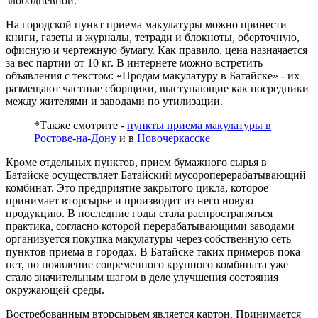
злободневной.
На городской пункт приема макулатуры можно принести
книги, газеты и журналы, тетради и блокноты, оберточную,
офисную и чертежную бумагу. Как правило, цена назначается
за вес партии от 10 кг. В интернете можно встретить
объявления с текстом: «Продам макулатуру в Батайске» - их
размещают частные сборщики, выступающие как посредники
между жителями и заводами по утилизации.
*Также смотрите -
пункты приема макулатуры в
Ростове-на-Дону
и в
Новочеркасске
Кроме отдельных пунктов, прием бумажного сырья в
Батайске осуществляет Батайский мусороперерабатывающий
комбинат. Это предприятие закрытого цикла, которое
принимает вторсырье и производит из него новую
продукцию. В последние годы стала распространяться
практика, согласно которой перерабатывающими заводами
организуется покупка макулатуры через собственную сеть
пунктов приема в городах. В Батайске таких примеров пока
нет, но появление современного крупного комбината уже
стало значительным шагом в деле улучшения состояния
окружающей среды.
Востребованным вторсырьем является картон. Принимается