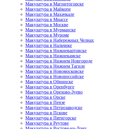
Макулатура в Магнитогорске
Макулатура в Майкопе
Макулатура в Махачкале
Макулатура в Миассе
Макулатура в Москве
Макулатура в Мурманске
Макулатура в Муроме
Макулатура в Набережных Челнах
Макулатура в Нальчике
Макулатура в Нижневартовске
Макулатура в Нижнекамске
Макулатура в Нижнем Новгороде
Макулатура в Нижнем Тагиле
Макулатура в Новомосковске
Макулатура в Новороссийске
Макулатура в Обнинске
Макулатура в Оренбурге
Макулатура в Орехово-Зуево
Макулатура в Орске
Макулатура в Пензе
Макулатура в Петрозаводске
Макулатура в Пскове
Макулатура в Пятигорске
Макулатура в Реутове
Макулатура в Ростове-на-Дону