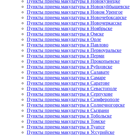
Пункты приема макулатуры в Новокузнецке
Пункты приема макулатуры в Новокуйбышевске
Пункты приема макулатуры в Новом Уренгое
Пункты приема макулатуры в Новочебоксарске
Пункты приема макулатуры в Новочеркасске
Пункты приема макулатуры в Ноябрьске
Пункты приема макулатуры в Омске
Пункты приема макулатуры в Орле
Пункты приема макулатуры в Павлово
Пункты приема макулатуры в Первоуральске
Пункты приема макулатуры в Перми
Пункты приема макулатуры в Прокопьевске
Пункты приема макулатуры в Рубцовске
Пункты приема макулатуры в Салавате
Пункты приема макулатуры в Самаре
Пункты приема макулатуры в Саратове
Пункты приема макулатуры в Севастополе
Пункты приема макулатуры в Серпухове
Пункты приема макулатуры в Симферополе
Пункты приема макулатуры в Солнечногорске
Пункты приема макулатуры в Сызрани
Пункты приема макулатуры в Тобольске
Пункты приема макулатуры в Томске
Пункты приема макулатуры в Туапсе
Пункты приема макулатуры в Уссурийске