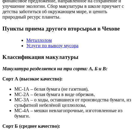
финансовое предложение, направленное на сохранение и
улучшение экологии. Сбор макулатуры в школе приучает с
детства заботиться об окружающем мире, и ценить
природный ресурс планеты.
Пункты приема другого вторсырья в Чехове
Металлолом
Услуги по вывозу мусора
Классификация макулатуры
Макулатура разделяется на три сорта: А, Б и В:
Сорт А (высокое качество):
МС-1А – белая бумага (не газетная),
МС-2А – белая бумага в виде обрезков,
МС-3А – о ходы, оставшиеся от производства бумаги, из
сульфатной небелёной целлюлозы,
МС-4А – мешки невлагопрочные, изготовленные из
бумаги.
Сорт Б (среднее качество):