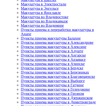
Макулатура в Электростали
Макулатура в Энгельсе
Макулатура в Ярославле
Макулатура во Владивостоке
Макулатура во Владикавказе
Макулатура во Владимире
Пункты приема и переработки макулатуры в
Анапе
Пункты приема макулатуры Балахне
Пункты приема макулатуры в Александрове
Пункты приема макулатуры в Алексине
Пункты приема макулатуры в Алуште
Пункты приема макулатуры в Ангарске
Пункты приема макулатуры в Арзамасе
Пункты приема макулатуры в Ачинске
Пункты приема макулатуры в Бердске
Пункты приема макулатуры в Березниках
Пункты приема макулатуры в Благовещенске
Пункты приема макулатуры в Выборге
Пункты приема макулатуры в Гатчине
Пункты приема макулатуры в Геленджике
Пункты приема макулатуры в Грозном
Пункты приема макулатуры в Дзержинском
Пункты приема макулатуры в Димитровграде