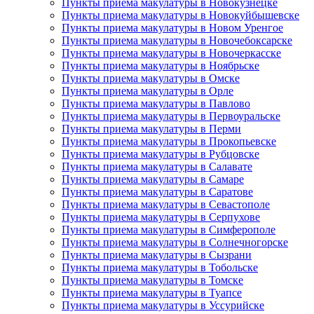
Пункты приема макулатуры в Новокузнецке
Пункты приема макулатуры в Новокуйбышевске
Пункты приема макулатуры в Новом Уренгое
Пункты приема макулатуры в Новочебоксарске
Пункты приема макулатуры в Новочеркасске
Пункты приема макулатуры в Ноябрьске
Пункты приема макулатуры в Омске
Пункты приема макулатуры в Орле
Пункты приема макулатуры в Павлово
Пункты приема макулатуры в Первоуральске
Пункты приема макулатуры в Перми
Пункты приема макулатуры в Прокопьевске
Пункты приема макулатуры в Рубцовске
Пункты приема макулатуры в Салавате
Пункты приема макулатуры в Самаре
Пункты приема макулатуры в Саратове
Пункты приема макулатуры в Севастополе
Пункты приема макулатуры в Серпухове
Пункты приема макулатуры в Симферополе
Пункты приема макулатуры в Солнечногорске
Пункты приема макулатуры в Сызрани
Пункты приема макулатуры в Тобольске
Пункты приема макулатуры в Томске
Пункты приема макулатуры в Туапсе
Пункты приема макулатуры в Уссурийске