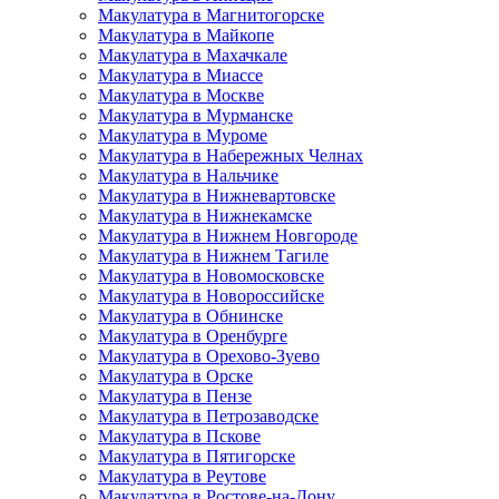
Макулатура в Магнитогорске
Макулатура в Майкопе
Макулатура в Махачкале
Макулатура в Миассе
Макулатура в Москве
Макулатура в Мурманске
Макулатура в Муроме
Макулатура в Набережных Челнах
Макулатура в Нальчике
Макулатура в Нижневартовске
Макулатура в Нижнекамске
Макулатура в Нижнем Новгороде
Макулатура в Нижнем Тагиле
Макулатура в Новомосковске
Макулатура в Новороссийске
Макулатура в Обнинске
Макулатура в Оренбурге
Макулатура в Орехово-Зуево
Макулатура в Орске
Макулатура в Пензе
Макулатура в Петрозаводске
Макулатура в Пскове
Макулатура в Пятигорске
Макулатура в Реутове
Макулатура в Ростове-на-Дону