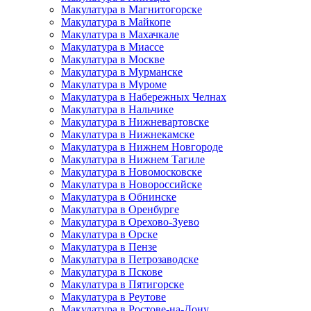
Макулатура в Магнитогорске
Макулатура в Майкопе
Макулатура в Махачкале
Макулатура в Миассе
Макулатура в Москве
Макулатура в Мурманске
Макулатура в Муроме
Макулатура в Набережных Челнах
Макулатура в Нальчике
Макулатура в Нижневартовске
Макулатура в Нижнекамске
Макулатура в Нижнем Новгороде
Макулатура в Нижнем Тагиле
Макулатура в Новомосковске
Макулатура в Новороссийске
Макулатура в Обнинске
Макулатура в Оренбурге
Макулатура в Орехово-Зуево
Макулатура в Орске
Макулатура в Пензе
Макулатура в Петрозаводске
Макулатура в Пскове
Макулатура в Пятигорске
Макулатура в Реутове
Макулатура в Ростове-на-Дону