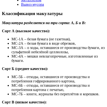
Металлолом
Вывоз мусора
Классификация макулатуры
Макулатура разделяется на три сорта: А, Б и В:
Сорт А (высокое качество):
МС-1А – белая бумага (не газетная),
МС-2А – белая бумага в виде обрезков,
МС-3А – о ходы, оставшиеся от производства бумаги, из
сульфатной небелёной целлюлозы,
МС-4А – мешки невлагопрочные, изготовленные из
бумаги.
Сорт Б (среднее качество):
МС-5Б – отходы, оставшиеся от производства и
потребления гофрированного картона,
МС-6Б – отходы, оставшиеся от производства и
потребления картона с печатью,
МС-7Б – книги, журналы без переплётов и корешков.
Сорт В (низкое качество):