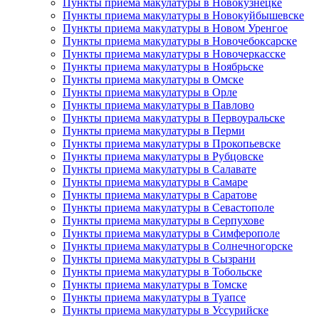
Пункты приема макулатуры в Новокузнецке
Пункты приема макулатуры в Новокуйбышевске
Пункты приема макулатуры в Новом Уренгое
Пункты приема макулатуры в Новочебоксарске
Пункты приема макулатуры в Новочеркасске
Пункты приема макулатуры в Ноябрьске
Пункты приема макулатуры в Омске
Пункты приема макулатуры в Орле
Пункты приема макулатуры в Павлово
Пункты приема макулатуры в Первоуральске
Пункты приема макулатуры в Перми
Пункты приема макулатуры в Прокопьевске
Пункты приема макулатуры в Рубцовске
Пункты приема макулатуры в Салавате
Пункты приема макулатуры в Самаре
Пункты приема макулатуры в Саратове
Пункты приема макулатуры в Севастополе
Пункты приема макулатуры в Серпухове
Пункты приема макулатуры в Симферополе
Пункты приема макулатуры в Солнечногорске
Пункты приема макулатуры в Сызрани
Пункты приема макулатуры в Тобольске
Пункты приема макулатуры в Томске
Пункты приема макулатуры в Туапсе
Пункты приема макулатуры в Уссурийске