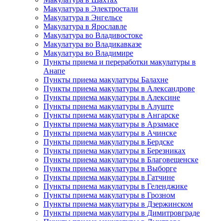
Макулатура в Электростали
Макулатура в Энгельсе
Макулатура в Ярославле
Макулатура во Владивостоке
Макулатура во Владикавказе
Макулатура во Владимире
Пункты приема и переработки макулатуры в
Анапе
Пункты приема макулатуры Балахне
Пункты приема макулатуры в Александрове
Пункты приема макулатуры в Алексине
Пункты приема макулатуры в Алуште
Пункты приема макулатуры в Ангарске
Пункты приема макулатуры в Арзамасе
Пункты приема макулатуры в Ачинске
Пункты приема макулатуры в Бердске
Пункты приема макулатуры в Березниках
Пункты приема макулатуры в Благовещенске
Пункты приема макулатуры в Выборге
Пункты приема макулатуры в Гатчине
Пункты приема макулатуры в Геленджике
Пункты приема макулатуры в Грозном
Пункты приема макулатуры в Дзержинском
Пункты приема макулатуры в Димитровграде