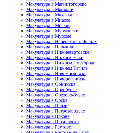
Макулатура в Магнитогорске
Макулатура в Майкопе
Макулатура в Махачкале
Макулатура в Миассе
Макулатура в Москве
Макулатура в Мурманске
Макулатура в Муроме
Макулатура в Набережных Челнах
Макулатура в Нальчике
Макулатура в Нижневартовске
Макулатура в Нижнекамске
Макулатура в Нижнем Новгороде
Макулатура в Нижнем Тагиле
Макулатура в Новомосковске
Макулатура в Новороссийске
Макулатура в Обнинске
Макулатура в Оренбурге
Макулатура в Орехово-Зуево
Макулатура в Орске
Макулатура в Пензе
Макулатура в Петрозаводске
Макулатура в Пскове
Макулатура в Пятигорске
Макулатура в Реутове
Макулатура в Ростове-на-Дону