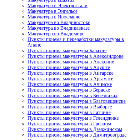
Макулатура в Электростали
Макулатура в Энгельсе
Макулатура в Ярославле
Макулатура во Владивостоке
Макулатура во Владикавказе
Макулатура во Владимире
Пункты приема и переработки макулатуры в
Анапе
Пункты приема макулатуры Балахне
Пункты приема макулатуры в Александрове
Пункты приема макулатуры в Алексине
Пункты приема макулатуры в Алуште
Пункты приема макулатуры в Ангарске
Пункты приема макулатуры в Арзамасе
Пункты приема макулатуры в Ачинске
Пункты приема макулатуры в Бердске
Пункты приема макулатуры в Березниках
Пункты приема макулатуры в Благовещенске
Пункты приема макулатуры в Выборге
Пункты приема макулатуры в Гатчине
Пункты приема макулатуры в Геленджике
Пункты приема макулатуры в Грозном
Пункты приема макулатуры в Дзержинском
Пункты приема макулатуры в Димитровграде