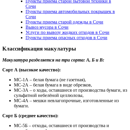
Пункты приема старой бытовой техники в
Сочи
Пункты приема автомобильных покрышек в
Сочи
Пункты приема старой одежды в Сочи
Вывоз мусора в Сочи
Услуги по вывозу жидких отходов в Сочи
Пункты приема опасных отходов в Сочи
Классификация макулатуры
Макулатура разделяется на три сорта: А, Б и В:
Сорт А (высокое качество):
МС-1А – белая бумага (не газетная),
МС-2А – белая бумага в виде обрезков,
МС-3А – о ходы, оставшиеся от производства бумаги, из
сульфатной небелёной целлюлозы,
МС-4А – мешки невлагопрочные, изготовленные из
бумаги.
Сорт Б (среднее качество):
МС-5Б – отходы, оставшиеся от производства и