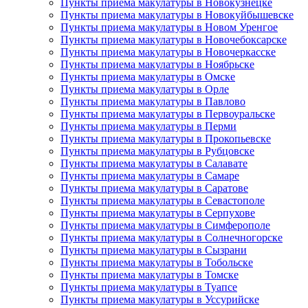
Пункты приема макулатуры в Новокузнецке
Пункты приема макулатуры в Новокуйбышевске
Пункты приема макулатуры в Новом Уренгое
Пункты приема макулатуры в Новочебоксарске
Пункты приема макулатуры в Новочеркасске
Пункты приема макулатуры в Ноябрьске
Пункты приема макулатуры в Омске
Пункты приема макулатуры в Орле
Пункты приема макулатуры в Павлово
Пункты приема макулатуры в Первоуральске
Пункты приема макулатуры в Перми
Пункты приема макулатуры в Прокопьевске
Пункты приема макулатуры в Рубцовске
Пункты приема макулатуры в Салавате
Пункты приема макулатуры в Самаре
Пункты приема макулатуры в Саратове
Пункты приема макулатуры в Севастополе
Пункты приема макулатуры в Серпухове
Пункты приема макулатуры в Симферополе
Пункты приема макулатуры в Солнечногорске
Пункты приема макулатуры в Сызрани
Пункты приема макулатуры в Тобольске
Пункты приема макулатуры в Томске
Пункты приема макулатуры в Туапсе
Пункты приема макулатуры в Уссурийске