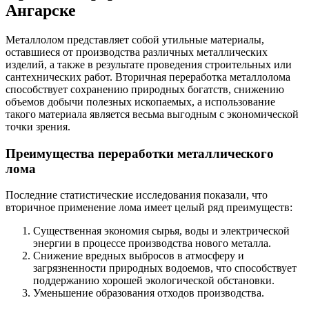
Ангарске
Металлолом представляет собой утильные материалы,
оставшиеся от производства различных металлических
изделий, а также в результате проведения строительных или
сантехнических работ. Вторичная переработка металлолома
способствует сохранению природных богатств, снижению
объемов добычи полезных ископаемых, а использование
такого материала является весьма выгодным с экономической
точки зрения.
Преимущества переработки металлического
лома
Последние статистические исследования показали, что
вторичное применение лома имеет целый ряд преимуществ:
Существенная экономия сырья, воды и электрической
энергии в процессе производства нового металла.
Снижение вредных выбросов в атмосферу и
загрязненности природных водоемов, что способствует
поддержанию хорошей экологической обстановки.
Уменьшение образования отходов производства.