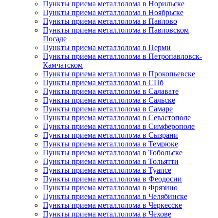
Пункты приема металлолома в Норильске
Пункты приема металлолома в Ноябрьске
Пункты приема металлолома в Павлово
Пункты приема металлолома в Павловском
Посаде
Пункты приема металлолома в Перми
Пункты приема металлолома в Петропавловск-
Камчатском
Пункты приема металлолома в Прокопьевске
Пункты приема металлолома в СПб
Пункты приема металлолома в Салавате
Пункты приема металлолома в Сальске
Пункты приема металлолома в Самаре
Пункты приема металлолома в Севастополе
Пункты приема металлолома в Симферополе
Пункты приема металлолома в Сызрани
Пункты приема металлолома в Темрюке
Пункты приема металлолома в Тобольске
Пункты приема металлолома в Тольятти
Пункты приема металлолома в Туапсе
Пункты приема металлолома в Феодосии
Пункты приема металлолома в Фрязино
Пункты приема металлолома в Челябинске
Пункты приема металлолома в Черкесске
Пункты приема металлолома в Чехове