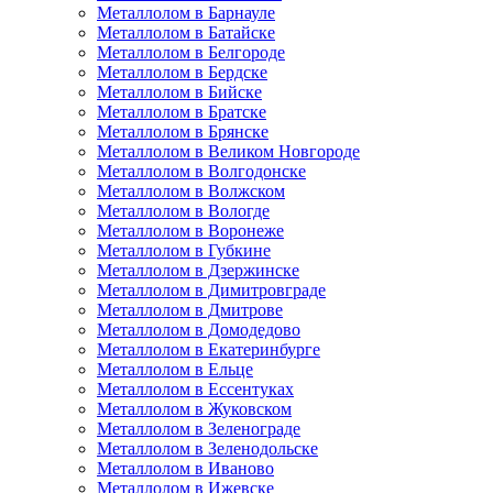
Металлолом в Барнауле
Металлолом в Батайске
Металлолом в Белгороде
Металлолом в Бердске
Металлолом в Бийске
Металлолом в Братске
Металлолом в Брянске
Металлолом в Великом Новгороде
Металлолом в Волгодонске
Металлолом в Волжском
Металлолом в Вологде
Металлолом в Воронеже
Металлолом в Губкине
Металлолом в Дзержинске
Металлолом в Димитровграде
Металлолом в Дмитрове
Металлолом в Домодедово
Металлолом в Екатеринбурге
Металлолом в Ельце
Металлолом в Ессентуках
Металлолом в Жуковском
Металлолом в Зеленограде
Металлолом в Зеленодольске
Металлолом в Иваново
Металлолом в Ижевске