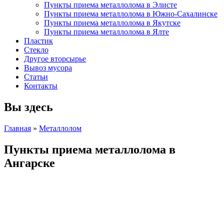
Пункты приема металлолома в Элисте
Пункты приема металлолома в Южно-Сахалинске
Пункты приема металлолома в Якутске
Пункты приема металлолома в Ялте
Пластик
Стекло
Другое вторсырье
Вывоз мусора
Статьи
Контакты
Вы здесь
Главная
»
Металлолом
Пункты приема металлолома в
Ангарске