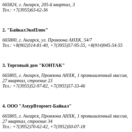
665824, г. Ангарск, 205-й квартал, 3
Тел.: +7(3955)63-62-36
2. "БайкалЭкоПлюс"
665800, г. Ангарск, ул. Промзона АНХК, 54/7
Тел.: +8(902)514-81-40, +7(3955)57-95-55, +8(914)945-54-55
3. Торговый дом "КОНТАК"
665805, г. Ангарск, Промзона АНХК, 1 промышленный массив,
27 квартал, строение 23
Тел.: +7(3955)52-97-82, +7(3955)57-33-46
4. ООО "АмурВтормет-Байкал"
665805, г. Ангарск, Промзона АНХК, 1 промышленный массив,
27 квартал, строение 34
Тел.: +7(3952)70-62-42, +7(3952)50-07-18