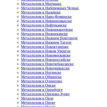
Металлолом в Мытищах
Металлолом в Набережных Челнах
Металлолом в Нальчике
Металлолом в Наро-Фоминске
Металлолом в Невинномысске
Металлолом в Нефтекамске
Металлолом в Нижневаротвске
Металлолом в Нижнекамске
Металлолом в Нижнем Новгороде
Металлолом в Нижнем Тагиле
Металлолом в Новокузнецке
Металлолом в Новом Уренгое
Металлолом в Новомосковске
Металлолом в Новороссийске
Металлолом в Новочебоксарске
Металлолом в Новочеркасске
Металлолом в Ногинске
Металлолом в Обнинске
Металлолом в Одинцово
Металлолом в Омске
Металлолом в Оренбурге
Металлолом в Орехово-Зуево
Металлолом в Орле
Металлолом в Орске
Металлолом в Пензе