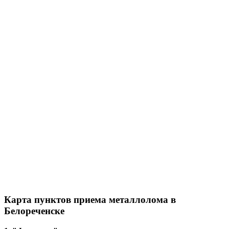
Карта пунктов приема металлолома в
Белореченске