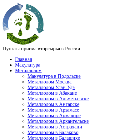
Пункты приема вторсырья в России
Главная
Макулатура
Металлолом
Макулатура в Подольске
Металлолом Москва
Металлолом Улан-Удэ
Металлолом в Абакане
Металлолом в Альметьевске
Металлолом в Ангарске
Металлолом в Арзамасе
Металлолом в Армавире
Металлолом в Архангельске
Металлолом в Астрахани
Металлолом в Балаково
Металлолом в Балашихе