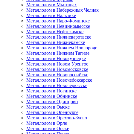
Металлолом в Мытищах
Металлолом в Набережных Челнах
Металлолом в Нальчике
Металлолом в Наро-Фоминске
Металлолом в Невинномысске
Металлолом в Нефтекамске
Металлолом в Нижневаротвске
Металлолом в Нижнекамске
Металлолом в Нижнем Новгороде
Металлолом в Нижнем Тагиле
Металлолом в Новокузнецке
Металлолом в Новом Уренгое
Металлолом в Новомосковске
Металлолом в Новороссийске
Металлолом в Новочебоксарске
Металлолом в Новочеркасске
Металлолом в Ногинске
Металлолом в Обнинске
Металлолом в Одинцово
Металлолом в Омске
Металлолом в Оренбурге
Металлолом в Орехово-Зуево
Металлолом в Орле
Металлолом в Орске
Металлолом в Пензе