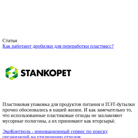
Статьи
Как работают дробилки для переработки пластмасс?
Пластиковая упаковка для продуктов питания и ПЭТ-бутылки
прочно обосновались в нашей жизни. И как замечательно то,
что использованные пластиковые отходы не захламляют
мусорные полигоны, а их принимают как вторсырьё.
ЭкоКонтроль - инновационный сервис по поиску
организаций на утилизацию отходов