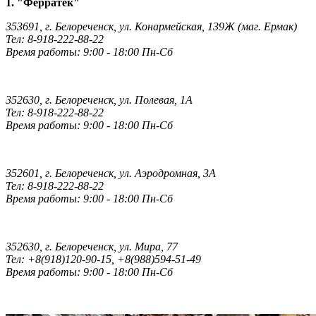
1. "Ферратек"
353691, г. Белореченск, ул. Конармейская, 139Ж (маг. Ермак)
Тел: 8-918-222-88-22
Время работы: 9:00 - 18:00 Пн-Сб
352630, г. Белореченск, ул. Полевая, 1А
Тел: 8-918-222-88-22
Время работы: 9:00 - 18:00 Пн-Сб
352601, г. Белореченск, ул. Аэродромная, 3А
Тел: 8-918-222-88-22
Время работы: 9:00 - 18:00 Пн-Сб
352630, г. Белореченск, ул. Мира, 77
Тел: +8(918)120-90-15, +8(988)594-51-49
Время работы: 9:00 - 18:00 Пн-Сб