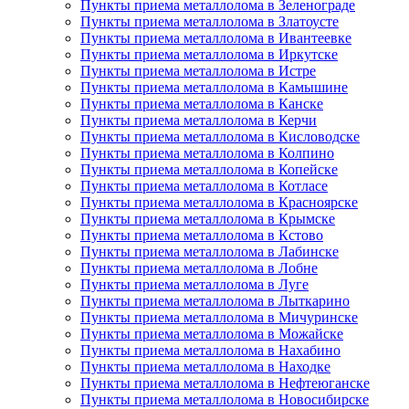
Пункты приема металлолома в Зеленограде
Пункты приема металлолома в Златоусте
Пункты приема металлолома в Ивантеевке
Пункты приема металлолома в Иркутске
Пункты приема металлолома в Истре
Пункты приема металлолома в Камышине
Пункты приема металлолома в Канске
Пункты приема металлолома в Керчи
Пункты приема металлолома в Кисловодске
Пункты приема металлолома в Колпино
Пункты приема металлолома в Копейске
Пункты приема металлолома в Котласе
Пункты приема металлолома в Красноярске
Пункты приема металлолома в Крымске
Пункты приема металлолома в Кстово
Пункты приема металлолома в Лабинске
Пункты приема металлолома в Лобне
Пункты приема металлолома в Луге
Пункты приема металлолома в Лыткарино
Пункты приема металлолома в Мичуринске
Пункты приема металлолома в Можайске
Пункты приема металлолома в Нахабино
Пункты приема металлолома в Находке
Пункты приема металлолома в Нефтеюганске
Пункты приема металлолома в Новосибирске