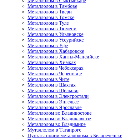
Металлолом в Сыктывкаре
Металлолом в Тамбове
Металлолом в Твери
Металлолом в Томске
Металлолом в Туле
Металлолом в Тюмени
Металлолом в Ульяновске
Металлолом в Уссурийске
Металлолом в Уфе
Металлолом в Хабаровске
Металлолом в Ханты-Мансийске
Металлолом в Химках
Металлолом в Чебоксарах
Металлолом в Череповце
Металлолом в Чите
Металлолом в Шахтах
Металлолом в Щёлково
Металлолом в Электростали
Металлолом в Энгельсе
Металлолом в Ярославле
Металлолом во Владивостоке
Металлолом во Владикавказе
Металлолом во Владимире
Муталлолом в Таганроге
Пункты прием металлолома в Белореченске