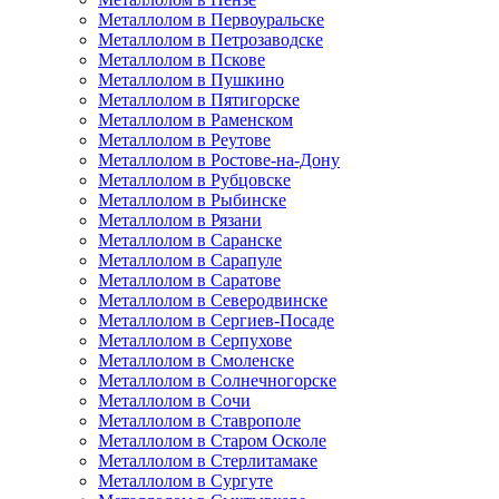
Металлолом в Первоуральске
Металлолом в Петрозаводске
Металлолом в Пскове
Металлолом в Пушкино
Металлолом в Пятигорске
Металлолом в Раменском
Металлолом в Реутове
Металлолом в Ростове-на-Дону
Металлолом в Рубцовске
Металлолом в Рыбинске
Металлолом в Рязани
Металлолом в Саранске
Металлолом в Сарапуле
Металлолом в Саратове
Металлолом в Северодвинске
Металлолом в Сергиев-Посаде
Металлолом в Серпухове
Металлолом в Смоленске
Металлолом в Солнечногорске
Металлолом в Сочи
Металлолом в Ставрополе
Металлолом в Старом Осколе
Металлолом в Стерлитамаке
Металлолом в Сургуте