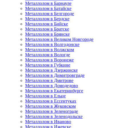
Металлолом в Барнауле
Металлолом в Батайске
Металлолом в Белгороде
Металлолом в Бердске
Металлолом в Бийске
Металлолом в Братске
Металлолом в Брянске
Металлолом в Великом Новгороде
Металлолом в Волгодонске
Металлолом в Волжском
Металлолом в Вологде
Металлолом в Воронеже
Металлолом в Губкине
Металлолом в Дзержинске
Металлолом в Димитровграде
Металлолом в Дмитрове
Металлолом в Домодедово
Металлолом в Екатеринбурге
Металлолом в Ельце
Металлолом в Ессентуках
Металлолом в Жуковском
Металлолом в Зеленограде
Металлолом в Зеленодольске
Металлолом в Иваново
Металлолом в Ижевске