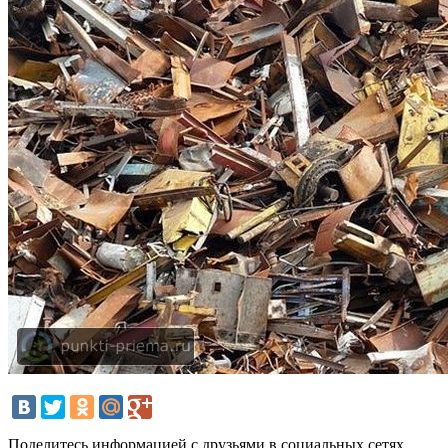
Поделитесь информацией с друзьями в социальных сетях