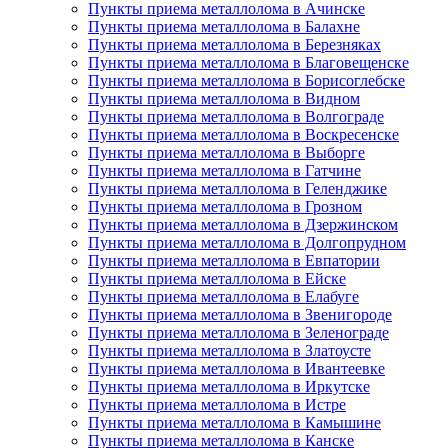
Пункты приема металлолома в Ачинске
Пункты приема металлолома в Балахне
Пункты приема металлолома в Березняках
Пункты приема металлолома в Благовещенске
Пункты приема металлолома в Борисоглебске
Пункты приема металлолома в Видном
Пункты приема металлолома в Волгограде
Пункты приема металлолома в Воскресенске
Пункты приема металлолома в Выборге
Пункты приема металлолома в Гатчине
Пункты приема металлолома в Геленджике
Пункты приема металлолома в Грозном
Пункты приема металлолома в Дзержинском
Пункты приема металлолома в Долгопрудном
Пункты приема металлолома в Евпатории
Пункты приема металлолома в Ейске
Пункты приема металлолома в Елабуге
Пункты приема металлолома в Звенигороде
Пункты приема металлолома в Зеленограде
Пункты приема металлолома в Златоусте
Пункты приема металлолома в Ивантеевке
Пункты приема металлолома в Иркутске
Пункты приема металлолома в Истре
Пункты приема металлолома в Камышине
Пункты приема металлолома в Канске