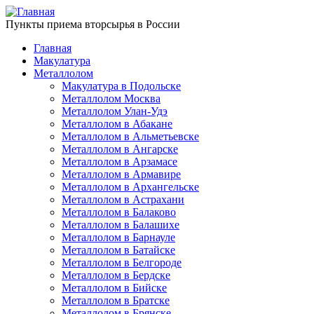
Пункты приема вторсырья в России
Главная
Макулатура
Металлолом
Макулатура в Подольске
Металлолом Москва
Металлолом Улан-Удэ
Металлолом в Абакане
Металлолом в Альметьевске
Металлолом в Ангарске
Металлолом в Арзамасе
Металлолом в Армавире
Металлолом в Архангельске
Металлолом в Астрахани
Металлолом в Балаково
Металлолом в Балашихе
Металлолом в Барнауле
Металлолом в Батайске
Металлолом в Белгороде
Металлолом в Бердске
Металлолом в Бийске
Металлолом в Братске
Металлолом в Брянске