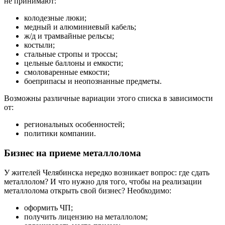
не принимают:
колодезные люки;
медный и алюминиевый кабель;
ж/д и трамвайные рельсы;
костыли;
стальные стропы и троссы;
цельные баллоны и емкости;
смоловаренные емкости;
боеприпасы и неопознанные предметы.
Возможны различные вариации этого списка в зависимости
от:
региональных особенностей;
политики компании.
Бизнес на приеме металлолома
У жителей Челябинска нередко возникает вопрос: где сдать
металлолом? И что нужно для того, чтобы на реализации
металлолома открыть свой бизнес? Необходимо:
оформить ЧП;
получить лицензию на металлолом;