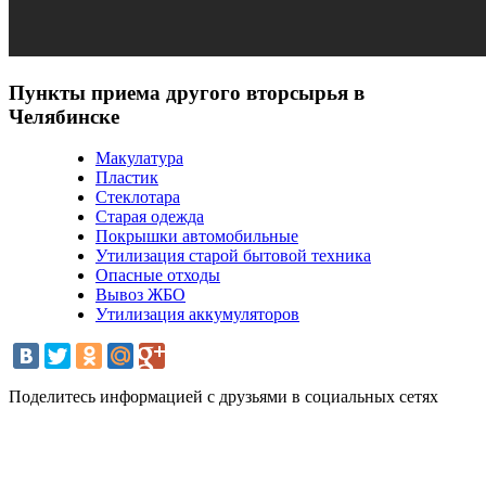
Пункты приема другого вторсырья в
Челябинске
Макулатура
Пластик
Стеклотара
Старая одежда
Покрышки автомобильные
Утилизация старой бытовой техника
Опасные отходы
Вывоз ЖБО
Утилизация аккумуляторов
Поделитесь информацией с друзьями в социальных сетях