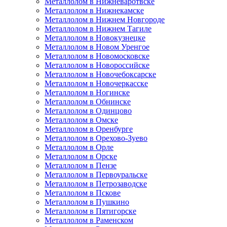
Металлолом в Нижневаротвске
Металлолом в Нижнекамске
Металлолом в Нижнем Новгороде
Металлолом в Нижнем Тагиле
Металлолом в Новокузнецке
Металлолом в Новом Уренгое
Металлолом в Новомосковске
Металлолом в Новороссийске
Металлолом в Новочебоксарске
Металлолом в Новочеркасске
Металлолом в Ногинске
Металлолом в Обнинске
Металлолом в Одинцово
Металлолом в Омске
Металлолом в Оренбурге
Металлолом в Орехово-Зуево
Металлолом в Орле
Металлолом в Орске
Металлолом в Пензе
Металлолом в Первоуральске
Металлолом в Петрозаводске
Металлолом в Пскове
Металлолом в Пушкино
Металлолом в Пятигорске
Металлолом в Раменском