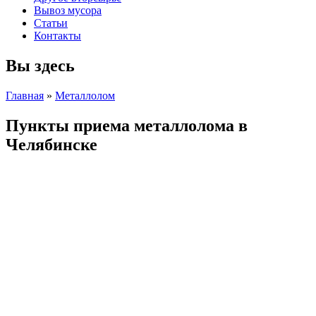
Вывоз мусора
Статьи
Контакты
Вы здесь
Главная
»
Металлолом
Пункты приема металлолома в
Челябинске