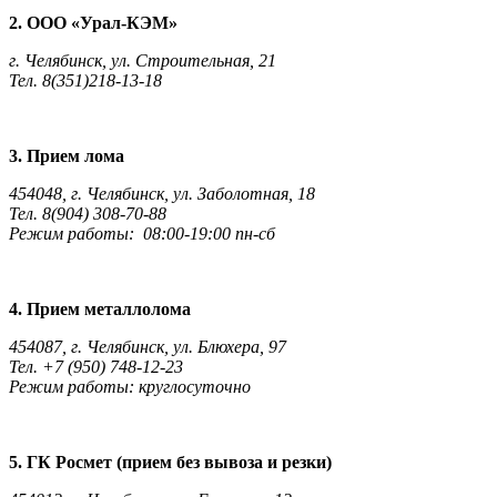
2. ООО «Урал-КЭМ»
г. Челябинск, ул. Строительная, 21
Тел. 8(351)218-13-18
3. Прием лома
454048, г. Челябинск, ул. Заболотная, 18
Тел. 8(904) 308-70-88
Режим работы: 08:00-19:00 пн-сб
4. Прием металлолома
454087, г. Челябинск, ул. Блюхера, 97
Тел. +7 (950) 748-12-23
Режим работы: круглосуточно
5. ГК Росмет (прием без вывоза и резки)