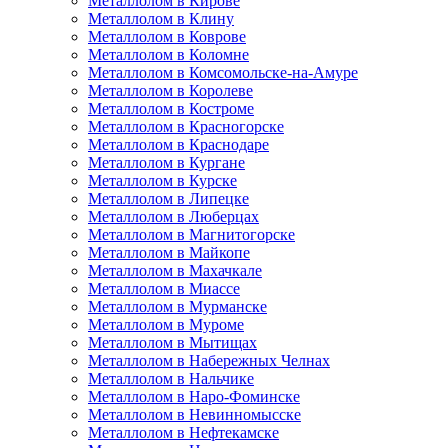
Металлолом в Кирове
Металлолом в Клину
Металлолом в Коврове
Металлолом в Коломне
Металлолом в Комсомольске-на-Амуре
Металлолом в Королеве
Металлолом в Костроме
Металлолом в Красногорске
Металлолом в Краснодаре
Металлолом в Кургане
Металлолом в Курске
Металлолом в Липецке
Металлолом в Люберцах
Металлолом в Магнитогорске
Металлолом в Майкопе
Металлолом в Махачкале
Металлолом в Миассе
Металлолом в Мурманске
Металлолом в Муроме
Металлолом в Мытищах
Металлолом в Набережных Челнах
Металлолом в Нальчике
Металлолом в Наро-Фоминске
Металлолом в Невинномысске
Металлолом в Нефтекамске