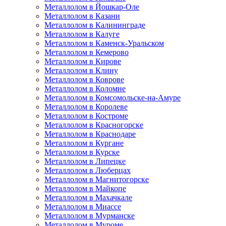
Металлолом в Йошкар-Оле
Металлолом в Казани
Металлолом в Калининграде
Металлолом в Калуге
Металлолом в Каменск-Уральском
Металлолом в Кемерово
Металлолом в Кирове
Металлолом в Клину
Металлолом в Коврове
Металлолом в Коломне
Металлолом в Комсомольске-на-Амуре
Металлолом в Королеве
Металлолом в Костроме
Металлолом в Красногорске
Металлолом в Краснодаре
Металлолом в Кургане
Металлолом в Курске
Металлолом в Липецке
Металлолом в Люберцах
Металлолом в Магнитогорске
Металлолом в Майкопе
Металлолом в Махачкале
Металлолом в Миассе
Металлолом в Мурманске
Металлолом в Муроме