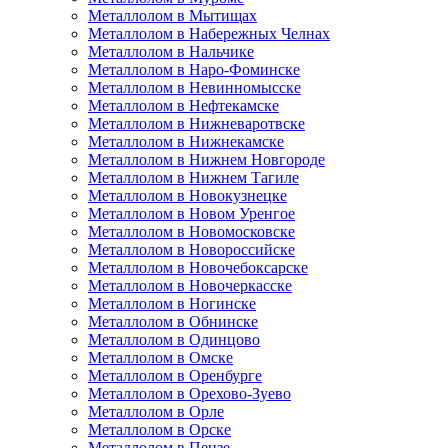
Металлолом в Мытищах
Металлолом в Набережных Челнах
Металлолом в Нальчике
Металлолом в Наро-Фоминске
Металлолом в Невинномысске
Металлолом в Нефтекамске
Металлолом в Нижневаротвске
Металлолом в Нижнекамске
Металлолом в Нижнем Новгороде
Металлолом в Нижнем Тагиле
Металлолом в Новокузнецке
Металлолом в Новом Уренгое
Металлолом в Новомосковске
Металлолом в Новороссийске
Металлолом в Новочебоксарске
Металлолом в Новочеркасске
Металлолом в Ногинске
Металлолом в Обнинске
Металлолом в Одинцово
Металлолом в Омске
Металлолом в Оренбурге
Металлолом в Орехово-Зуево
Металлолом в Орле
Металлолом в Орске
Металлолом в Пензе