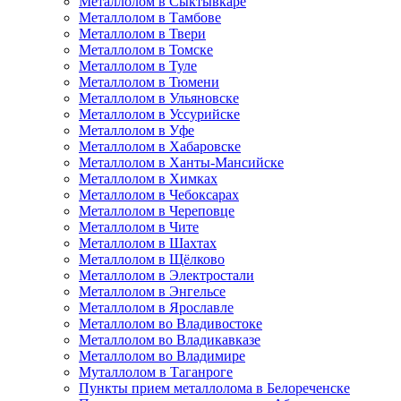
Металлолом в Сыктывкаре
Металлолом в Тамбове
Металлолом в Твери
Металлолом в Томске
Металлолом в Туле
Металлолом в Тюмени
Металлолом в Ульяновске
Металлолом в Уссурийске
Металлолом в Уфе
Металлолом в Хабаровске
Металлолом в Ханты-Мансийске
Металлолом в Химках
Металлолом в Чебоксарах
Металлолом в Череповце
Металлолом в Чите
Металлолом в Шахтах
Металлолом в Щёлково
Металлолом в Электростали
Металлолом в Энгельсе
Металлолом в Ярославле
Металлолом во Владивостоке
Металлолом во Владикавказе
Металлолом во Владимире
Муталлолом в Таганроге
Пункты прием металлолома в Белореченске