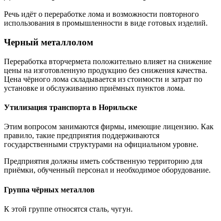
Речь идёт о переработке лома и возможности повторного
использования в промышленности в виде готовых изделий.
Черный металлолом
Переработка вторчермета положительно влияет на снижение
цены на изготовленную продукцию без снижения качества.
Цена чёрного лома складывается из стоимости и затрат по
установке и обслуживанию приёмных пунктов лома.
Утилизация транспорта в Норильске
Этим вопросом занимаются фирмы, имеющие лицензию. Как
правило, такие предприятия поддерживаются
государственными структурами на официальном уровне.
Предприятия должны иметь собственную территорию для
приёмки, обученный персонал и необходимое оборудование.
Группа чёрных металлов
К этой группе относятся сталь, чугун.