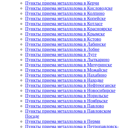
Пункты приема металлолома в Керчи
Пункты приема металлолома в Кисловодске
Пункты приема металлолома в Колпино
Пункты приема металлолома в Копейске
Пункты приема металлолома в Котласе
Пункты приема металлолома в Красноярске
Пункты приема металлолома в Крымске
Пункты приема металлолома в Кстово
Пункты приема металлолома в Лабинске
Пункты приема металлолома в Лобне
Пункты приема металлолома в Луге
Пункты приема металлолома в Лыткарино
Пункты приема металлолома в Мичуринске
Пункты приема металлолома в Можайске
Пункты приема металлолома в Нахабино
Пункты приема металлолома в Находке
Пункты приема металлолома в Нефтеюганске
Пункты приема металлолома в Новосибирске
Пункты приема металлолома в Норильске
Пункты приема металлолома в Ноябрьске
Пункты приема металлолома в Павлово
Пункты приема металлолома в Павловском
Посаде
Пункты приема металлолома в Перми
Пункты приема металлолома в Петропавловск-