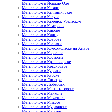
Металлолом в Йошкар-Оле
Металлолом в Казани
Металлолом в Калининграде
Металлолом в Калуге
Металлолом в Каменск-Уральском
Металлолом в Кемерово
Металлолом в Кирове
Металлолом в Клину
Металлолом в Коврове
Металлолом в Коломне
Металлолом в Комсомольске-на-Амуре
Металлолом в Королеве
Металлолом в Костроме
Металлолом в Красногорске
Металлолом в Краснодаре
Металлолом в Кургане
Металлолом в Курске
Металлолом в Липецке
Металлолом в Люберцах
Металлолом в Магнитогорске
Металлолом в Майкопе
Металлолом в Махачкале
Металлолом в Миассе
Металлолом в Мурманске
Металлолом в Муроме