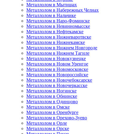
Металлолом в Мытищах
Металлолом в Набережных Челнах
Металлолом в Нальчике
Металлолом в Наро-Фоминске
Металлолом в Невинномысске
Металлолом в Нефтекамске
Металлолом в Нижневаротвске
Металлолом в Нижнекамске
Металлолом в Нижнем Новгороде
Металлолом в Нижнем Тагиле
Металлолом в Новокузнецке
Металлолом в Новом Уренгое
Металлолом в Новомосковске
Металлолом в Новороссийске
Металлолом в Новочебоксарске
Металлолом в Новочеркасске
Металлолом в Ногинске
Металлолом в Обнинске
Металлолом в Одинцово
Металлолом в Омске
Металлолом в Оренбурге
Металлолом в Орехово-Зуево
Металлолом в Орле
Металлолом в Орске
Металлолом в Пензе