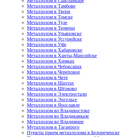
Металлолом в Сыктывкаре
Металлолом в Тамбове
Металлолом в Твери
Металлолом в Томске
Металлолом в Туле
Металлолом в Тюмени
Металлолом в Ульяновске
Металлолом в Уссурийске
Металлолом в Уфе
Металлолом в Хабаровске
Металлолом в Ханты-Мансийске
Металлолом в Химках
Металлолом в Чебоксарах
Металлолом в Череповце
Металлолом в Чите
Металлолом в Шахтах
Металлолом в Щёлково
Металлолом в Электростали
Металлолом в Энгельсе
Металлолом в Ярославле
Металлолом во Владивостоке
Металлолом во Владикавказе
Металлолом во Владимире
Муталлолом в Таганроге
Пункты прием металлолома в Белореченске