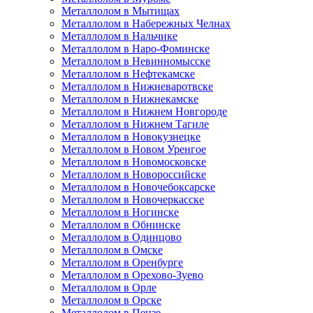
Металлолом в Мытищах
Металлолом в Набережных Челнах
Металлолом в Нальчике
Металлолом в Наро-Фоминске
Металлолом в Невинномысске
Металлолом в Нефтекамске
Металлолом в Нижневаротвске
Металлолом в Нижнекамске
Металлолом в Нижнем Новгороде
Металлолом в Нижнем Тагиле
Металлолом в Новокузнецке
Металлолом в Новом Уренгое
Металлолом в Новомосковске
Металлолом в Новороссийске
Металлолом в Новочебоксарске
Металлолом в Новочеркасске
Металлолом в Ногинске
Металлолом в Обнинске
Металлолом в Одинцово
Металлолом в Омске
Металлолом в Оренбурге
Металлолом в Орехово-Зуево
Металлолом в Орле
Металлолом в Орске
Металлолом в Пензе