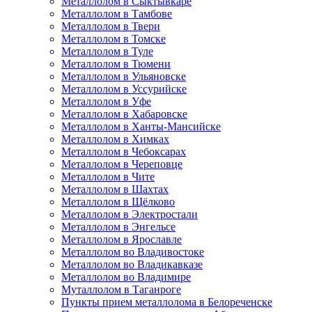
Металлолом в Сыктывкаре
Металлолом в Тамбове
Металлолом в Твери
Металлолом в Томске
Металлолом в Туле
Металлолом в Тюмени
Металлолом в Ульяновске
Металлолом в Уссурийске
Металлолом в Уфе
Металлолом в Хабаровске
Металлолом в Ханты-Мансийске
Металлолом в Химках
Металлолом в Чебоксарах
Металлолом в Череповце
Металлолом в Чите
Металлолом в Шахтах
Металлолом в Щёлково
Металлолом в Электростали
Металлолом в Энгельсе
Металлолом в Ярославле
Металлолом во Владивостоке
Металлолом во Владикавказе
Металлолом во Владимире
Муталлолом в Таганроге
Пункты прием металлолома в Белореченске