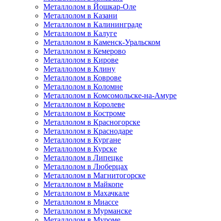
Металлолом в Йошкар-Оле
Металлолом в Казани
Металлолом в Калининграде
Металлолом в Калуге
Металлолом в Каменск-Уральском
Металлолом в Кемерово
Металлолом в Кирове
Металлолом в Клину
Металлолом в Коврове
Металлолом в Коломне
Металлолом в Комсомольске-на-Амуре
Металлолом в Королеве
Металлолом в Костроме
Металлолом в Красногорске
Металлолом в Краснодаре
Металлолом в Кургане
Металлолом в Курске
Металлолом в Липецке
Металлолом в Люберцах
Металлолом в Магнитогорске
Металлолом в Майкопе
Металлолом в Махачкале
Металлолом в Миассе
Металлолом в Мурманске
Металлолом в Муроме