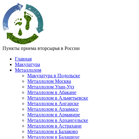
Пункты приема вторсырья в России
Главная
Макулатура
Металлолом
Макулатура в Подольске
Металлолом Москва
Металлолом Улан-Удэ
Металлолом в Абакане
Металлолом в Альметьевске
Металлолом в Ангарске
Металлолом в Арзамасе
Металлолом в Армавире
Металлолом в Архангельске
Металлолом в Астрахани
Металлолом в Балаково
Металлолом в Балашихе