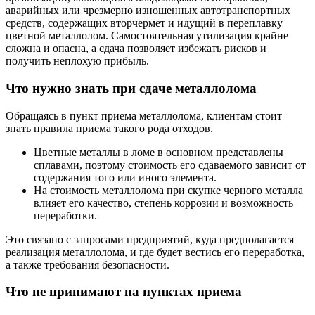
аварийных или чрезмерно изношенных автотранспортных
средств, содержащих вторчермет и идущий в переплавку
цветной металлолом. Самостоятельная утилизация крайне
сложна и опасна, а сдача позволяет избежать рисков и
получить неплохую прибыль.
Что нужно знать при сдаче металлолома
Обращаясь в пункт приема металлолома, клиентам стоит
знать правила приема такого рода отходов.
Цветные металлы в ломе в основном представлены
сплавами, поэтому стоимость его сдаваемого зависит от
содержания того или иного элемента.
На стоимость металлолома при скупке черного металла
влияет его качество, степень коррозии и возможность
переработки.
Это связано с запросами предприятий, куда предполагается
реализация металлолома, и где будет вестись его переработка,
а также требования безопасности.
Что не принимают на пунктах приема