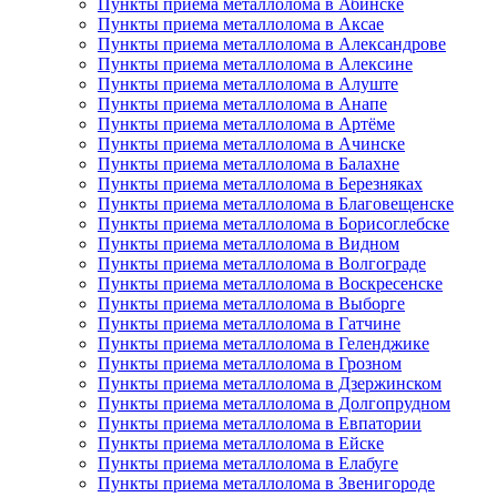
Пункты приема металлолома в Абинске
Пункты приема металлолома в Аксае
Пункты приема металлолома в Александрове
Пункты приема металлолома в Алексине
Пункты приема металлолома в Алуште
Пункты приема металлолома в Анапе
Пункты приема металлолома в Артёме
Пункты приема металлолома в Ачинске
Пункты приема металлолома в Балахне
Пункты приема металлолома в Березняках
Пункты приема металлолома в Благовещенске
Пункты приема металлолома в Борисоглебске
Пункты приема металлолома в Видном
Пункты приема металлолома в Волгограде
Пункты приема металлолома в Воскресенске
Пункты приема металлолома в Выборге
Пункты приема металлолома в Гатчине
Пункты приема металлолома в Геленджике
Пункты приема металлолома в Грозном
Пункты приема металлолома в Дзержинском
Пункты приема металлолома в Долгопрудном
Пункты приема металлолома в Евпатории
Пункты приема металлолома в Ейске
Пункты приема металлолома в Елабуге
Пункты приема металлолома в Звенигороде