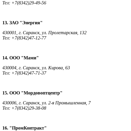
Тел: +7(8342)29-49-56
13. ЗАО "Энергия"
430001, г. Саранск, ул. Пролетарская, 132
Тел: +7(8342)47-12-77
14. ООО "Мами"
430004, г. Саранск, ул. Кирова, 63
Тел: +7(8342)47-71-37
15. ООО "Мордовоптцентр"
430006, г. Саранск, ул. 2-я Промышленная, 7
Тел: +7(8342)29-38-08
16. "ПромКонтракт"