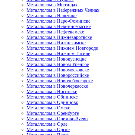
Металлолом в Мытищах
Металлолом в Набережных Челнах
Металлолом в Нальчике
Металлолом в Наро-Фоминске
Металлолом в Невинномысске
Металлолом в Нефтекамске
Металлолом в Нижневаротвске
Металлолом в Нижнекамске
Металлолом в Нижнем Новгороде
Металлолом в Нижнем Тагиле
Металлолом в Новокузнецке
Металлолом в Новом Уренгое
Металлолом в Новомосковске
Металлолом в Новороссийске
Металлолом в Новочебоксарске
Металлолом в Новочеркасске
Металлолом в Ногинске
Металлолом в Обнинске
Металлолом в Одинцово
Металлолом в Омске
Металлолом в Оренбурге
Металлолом в Орехово-Зуево
Металлолом в Орле
Металлолом в Орске
Металлолом в Пензе