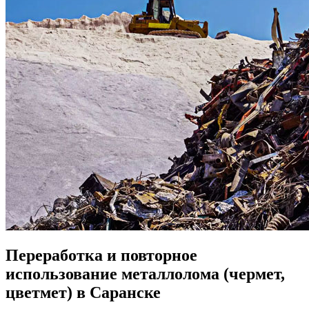
Переработка и повторное
использование металлолома (чермет,
цветмет) в Саранске