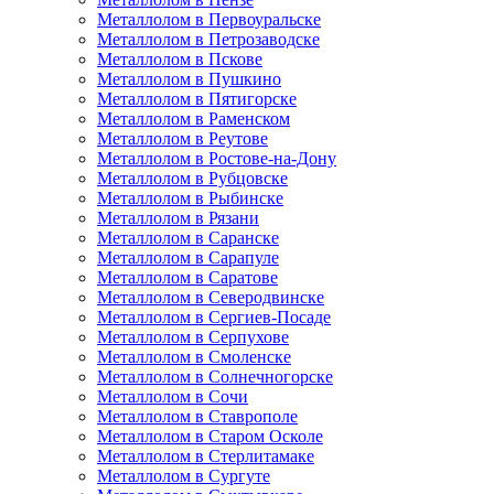
Металлолом в Первоуральске
Металлолом в Петрозаводске
Металлолом в Пскове
Металлолом в Пушкино
Металлолом в Пятигорске
Металлолом в Раменском
Металлолом в Реутове
Металлолом в Ростове-на-Дону
Металлолом в Рубцовске
Металлолом в Рыбинске
Металлолом в Рязани
Металлолом в Саранске
Металлолом в Сарапуле
Металлолом в Саратове
Металлолом в Северодвинске
Металлолом в Сергиев-Посаде
Металлолом в Серпухове
Металлолом в Смоленске
Металлолом в Солнечногорске
Металлолом в Сочи
Металлолом в Ставрополе
Металлолом в Старом Осколе
Металлолом в Стерлитамаке
Металлолом в Сургуте