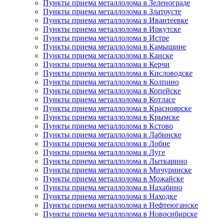
Пункты приема металлолома в Зеленограде
Пункты приема металлолома в Златоусте
Пункты приема металлолома в Ивантеевке
Пункты приема металлолома в Иркутске
Пункты приема металлолома в Истре
Пункты приема металлолома в Камышине
Пункты приема металлолома в Канске
Пункты приема металлолома в Керчи
Пункты приема металлолома в Кисловодске
Пункты приема металлолома в Колпино
Пункты приема металлолома в Копейске
Пункты приема металлолома в Котласе
Пункты приема металлолома в Красноярске
Пункты приема металлолома в Крымске
Пункты приема металлолома в Кстово
Пункты приема металлолома в Лабинске
Пункты приема металлолома в Лобне
Пункты приема металлолома в Луге
Пункты приема металлолома в Лыткарино
Пункты приема металлолома в Мичуринске
Пункты приема металлолома в Можайске
Пункты приема металлолома в Нахабино
Пункты приема металлолома в Находке
Пункты приема металлолома в Нефтеюганске
Пункты приема металлолома в Новосибирске