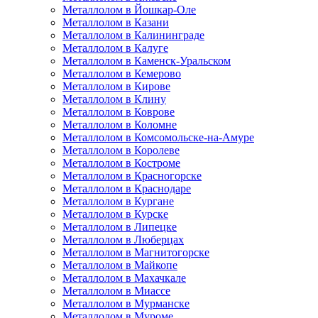
Металлолом в Йошкар-Оле
Металлолом в Казани
Металлолом в Калининграде
Металлолом в Калуге
Металлолом в Каменск-Уральском
Металлолом в Кемерово
Металлолом в Кирове
Металлолом в Клину
Металлолом в Коврове
Металлолом в Коломне
Металлолом в Комсомольске-на-Амуре
Металлолом в Королеве
Металлолом в Костроме
Металлолом в Красногорске
Металлолом в Краснодаре
Металлолом в Кургане
Металлолом в Курске
Металлолом в Липецке
Металлолом в Люберцах
Металлолом в Магнитогорске
Металлолом в Майкопе
Металлолом в Махачкале
Металлолом в Миассе
Металлолом в Мурманске
Металлолом в Муроме