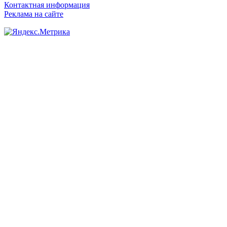
Контактная информация
Реклама на сайте