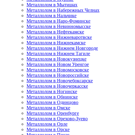
Металлолом в Мытищах
Металлолом в Набережных Челнах
Металлолом в Нальчике
Металлолом в Наро-Фоминске
Металлолом в Невинномысске
Металлолом в Нефтекамске
Металлолом в Нижневаротвске
Металлолом в Нижнекамске
Металлолом в Нижнем Новгороде
Металлолом в Нижнем Тагиле
Металлолом в Новокузнецке
Металлолом в Новом Уренгое
Металлолом в Новомосковске
Металлолом в Новороссийске
Металлолом в Новочебоксарске
Металлолом в Новочеркасске
Металлолом в Ногинске
Металлолом в Обнинске
Металлолом в Одинцово
Металлолом в Омске
Металлолом в Оренбурге
Металлолом в Орехово-Зуево
Металлолом в Орле
Металлолом в Орске
Металлолом в Пензе