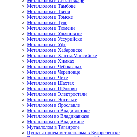
Металлолом в Сыктывкаре
Металлолом в Тамбове
Металлолом в Твери
Металлолом в Томске
Металлолом в Туле
Металлолом в Тюмени
Металлолом в Ульяновске
Металлолом в Уссурийске
Металлолом в Уфе
Металлолом в Хабаровске
Металлолом в Ханты-Мансийске
Металлолом в Химках
Металлолом в Чебоксарах
Металлолом в Череповце
Металлолом в Чите
Металлолом в Шахтах
Металлолом в Щёлково
Металлолом в Электростали
Металлолом в Энгельсе
Металлолом в Ярославле
Металлолом во Владивостоке
Металлолом во Владикавказе
Металлолом во Владимире
Муталлолом в Таганроге
Пункты прием металлолома в Белореченске