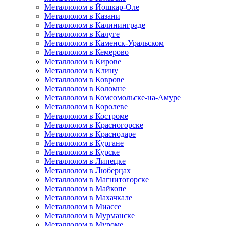
Металлолом в Йошкар-Оле
Металлолом в Казани
Металлолом в Калининграде
Металлолом в Калуге
Металлолом в Каменск-Уральском
Металлолом в Кемерово
Металлолом в Кирове
Металлолом в Клину
Металлолом в Коврове
Металлолом в Коломне
Металлолом в Комсомольске-на-Амуре
Металлолом в Королеве
Металлолом в Костроме
Металлолом в Красногорске
Металлолом в Краснодаре
Металлолом в Кургане
Металлолом в Курске
Металлолом в Липецке
Металлолом в Люберцах
Металлолом в Магнитогорске
Металлолом в Майкопе
Металлолом в Махачкале
Металлолом в Миассе
Металлолом в Мурманске
Металлолом в Муроме