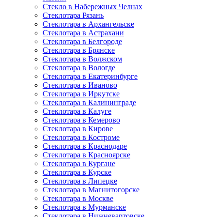
Стекло в Набережных Челнах
Стеклотара Рязань
Стеклотара в Архангельске
Стеклотара в Астрахани
Стеклотара в Белгороде
Стеклотара в Брянске
Стеклотара в Волжском
Стеклотара в Вологде
Стеклотара в Екатеринбурге
Стеклотара в Иваново
Стеклотара в Иркутске
Стеклотара в Калининграде
Стеклотара в Калуге
Стеклотара в Кемерово
Стеклотара в Кирове
Стеклотара в Костроме
Стеклотара в Краснодаре
Стеклотара в Красноярске
Стеклотара в Кургане
Стеклотара в Курске
Стеклотара в Липецке
Стеклотара в Магнитогорске
Стеклотара в Москве
Стеклотара в Мурманске
Стеклотара в Нижневартовске