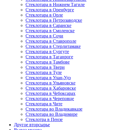
Стеклотара в Нижнем Тагиле
Стеклотара в Оренбурге
Стеклотара в Орле
Стеклотара в Петрозаводске
Стеклотара в Саранске
Стеклотара в Смоленске
Стеклотара в Сочи
Стеклотара в Ставрополе
Стеклотара в Стерлитамаке
Стеклотара в Сургуте
Стеклотара в Таганроге
Стеклотара в Тамбове
Стеклотара в Твери
Стеклотара в Туле
Стеклотара в Улан-Удэ
Стеклотара в Ульяновске
Стеклотара в Хабаровске
Стеклотара в Чебоксарах
Стеклотара в Череповце
Стеклотара в Чите
Стеклотара во Владикавказе
Стеклотара во Владимире
Стеклотра в Пензе
Другое вторсырье
Вывоз мусора