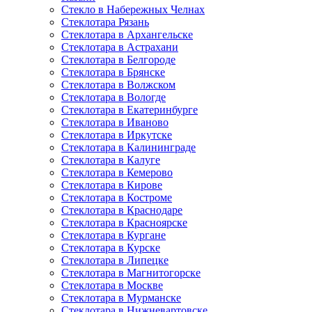
Стекло в Набережных Челнах
Стеклотара Рязань
Стеклотара в Архангельске
Стеклотара в Астрахани
Стеклотара в Белгороде
Стеклотара в Брянске
Стеклотара в Волжском
Стеклотара в Вологде
Стеклотара в Екатеринбурге
Стеклотара в Иваново
Стеклотара в Иркутске
Стеклотара в Калининграде
Стеклотара в Калуге
Стеклотара в Кемерово
Стеклотара в Кирове
Стеклотара в Костроме
Стеклотара в Краснодаре
Стеклотара в Красноярске
Стеклотара в Кургане
Стеклотара в Курске
Стеклотара в Липецке
Стеклотара в Магнитогорске
Стеклотара в Москве
Стеклотара в Мурманске
Стеклотара в Нижневартовске