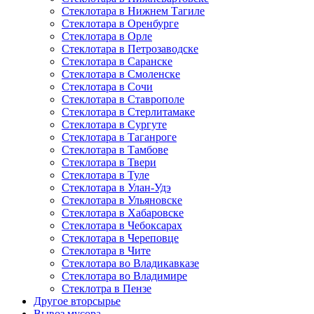
Стеклотара в Нижнем Тагиле
Стеклотара в Оренбурге
Стеклотара в Орле
Стеклотара в Петрозаводске
Стеклотара в Саранске
Стеклотара в Смоленске
Стеклотара в Сочи
Стеклотара в Ставрополе
Стеклотара в Стерлитамаке
Стеклотара в Сургуте
Стеклотара в Таганроге
Стеклотара в Тамбове
Стеклотара в Твери
Стеклотара в Туле
Стеклотара в Улан-Удэ
Стеклотара в Ульяновске
Стеклотара в Хабаровске
Стеклотара в Чебоксарах
Стеклотара в Череповце
Стеклотара в Чите
Стеклотара во Владикавказе
Стеклотара во Владимире
Стеклотра в Пензе
Другое вторсырье
Вывоз мусора