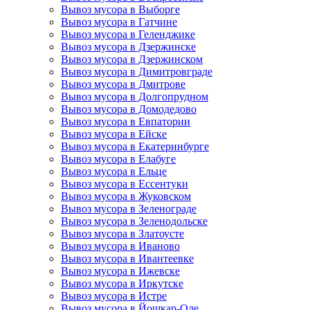
Вывоз мусора в Выборге
Вывоз мусора в Гатчине
Вывоз мусора в Геленджике
Вывоз мусора в Дзержинске
Вывоз мусора в Дзержинском
Вывоз мусора в Димитровграде
Вывоз мусора в Дмитрове
Вывоз мусора в Долгопрудном
Вывоз мусора в Домодедово
Вывоз мусора в Евпатории
Вывоз мусора в Ейске
Вывоз мусора в Екатеринбурге
Вывоз мусора в Елабуге
Вывоз мусора в Ельце
Вывоз мусора в Ессентуки
Вывоз мусора в Жуковском
Вывоз мусора в Зеленограде
Вывоз мусора в Зеленодольске
Вывоз мусора в Златоусте
Вывоз мусора в Иваново
Вывоз мусора в Ивантеевке
Вывоз мусора в Ижевске
Вывоз мусора в Иркутске
Вывоз мусора в Истре
Вывоз мусора в Йошкар-Оле