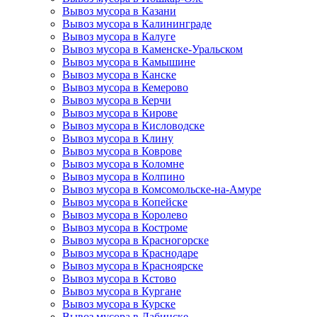
Вывоз мусора в Казани
Вывоз мусора в Калининграде
Вывоз мусора в Калуге
Вывоз мусора в Каменске-Уральском
Вывоз мусора в Камышине
Вывоз мусора в Канске
Вывоз мусора в Кемерово
Вывоз мусора в Керчи
Вывоз мусора в Кирове
Вывоз мусора в Кисловодске
Вывоз мусора в Клину
Вывоз мусора в Коврове
Вывоз мусора в Коломне
Вывоз мусора в Колпино
Вывоз мусора в Комсомольске-на-Амуре
Вывоз мусора в Копейске
Вывоз мусора в Королево
Вывоз мусора в Костроме
Вывоз мусора в Красногорске
Вывоз мусора в Краснодаре
Вывоз мусора в Красноярске
Вывоз мусора в Кстово
Вывоз мусора в Кургане
Вывоз мусора в Курске
Вывоз мусора в Лабинске