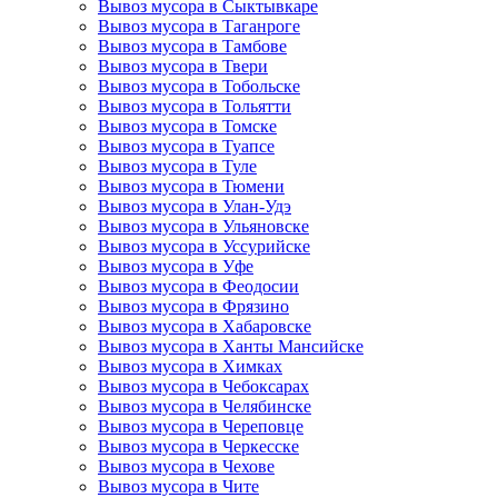
Вывоз мусора в Сыктывкаре
Вывоз мусора в Таганроге
Вывоз мусора в Тамбове
Вывоз мусора в Твери
Вывоз мусора в Тобольске
Вывоз мусора в Тольятти
Вывоз мусора в Томске
Вывоз мусора в Туапсе
Вывоз мусора в Туле
Вывоз мусора в Тюмени
Вывоз мусора в Улан-Удэ
Вывоз мусора в Ульяновске
Вывоз мусора в Уссурийске
Вывоз мусора в Уфе
Вывоз мусора в Феодосии
Вывоз мусора в Фрязино
Вывоз мусора в Хабаровске
Вывоз мусора в Ханты Мансийске
Вывоз мусора в Химках
Вывоз мусора в Чебоксарах
Вывоз мусора в Челябинске
Вывоз мусора в Череповце
Вывоз мусора в Черкесске
Вывоз мусора в Чехове
Вывоз мусора в Чите