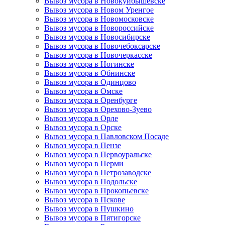
Вывоз мусора в Новокуйбышевске
Вывоз мусора в Новом Уренгое
Вывоз мусора в Новомосковске
Вывоз мусора в Новороссийске
Вывоз мусора в Новосибирске
Вывоз мусора в Новочебоксарске
Вывоз мусора в Новочеркасске
Вывоз мусора в Ногинске
Вывоз мусора в Обнинске
Вывоз мусора в Одинцово
Вывоз мусора в Омске
Вывоз мусора в Оренбурге
Вывоз мусора в Орехово-Зуево
Вывоз мусора в Орле
Вывоз мусора в Орске
Вывоз мусора в Павловском Посаде
Вывоз мусора в Пензе
Вывоз мусора в Первоуральске
Вывоз мусора в Перми
Вывоз мусора в Петрозаводске
Вывоз мусора в Подольске
Вывоз мусора в Прокопьевске
Вывоз мусора в Пскове
Вывоз мусора в Пушкино
Вывоз мусора в Пятигорске