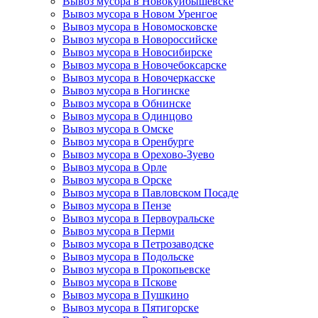
Вывоз мусора в Новокуйбышевске
Вывоз мусора в Новом Уренгое
Вывоз мусора в Новомосковске
Вывоз мусора в Новороссийске
Вывоз мусора в Новосибирске
Вывоз мусора в Новочебоксарске
Вывоз мусора в Новочеркасске
Вывоз мусора в Ногинске
Вывоз мусора в Обнинске
Вывоз мусора в Одинцово
Вывоз мусора в Омске
Вывоз мусора в Оренбурге
Вывоз мусора в Орехово-Зуево
Вывоз мусора в Орле
Вывоз мусора в Орске
Вывоз мусора в Павловском Посаде
Вывоз мусора в Пензе
Вывоз мусора в Первоуральске
Вывоз мусора в Перми
Вывоз мусора в Петрозаводске
Вывоз мусора в Подольске
Вывоз мусора в Прокопьевске
Вывоз мусора в Пскове
Вывоз мусора в Пушкино
Вывоз мусора в Пятигорске