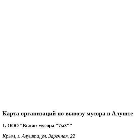
Карта организаций по вывозу мусора в Алуште
1. ООО "Вывоз мусора "7м3""
Крым, г. Алушта, ул. Заречная, 22