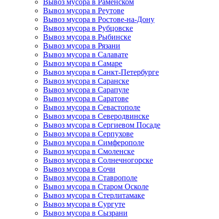
Вывоз мусора в Раменском
Вывоз мусора в Реутове
Вывоз мусора в Ростове-на-Дону
Вывоз мусора в Рубцовске
Вывоз мусора в Рыбинске
Вывоз мусора в Рязани
Вывоз мусора в Салавате
Вывоз мусора в Самаре
Вывоз мусора в Санкт-Петербурге
Вывоз мусора в Саранске
Вывоз мусора в Сарапуле
Вывоз мусора в Саратове
Вывоз мусора в Севастополе
Вывоз мусора в Северодвинске
Вывоз мусора в Сергиевом Посаде
Вывоз мусора в Серпухове
Вывоз мусора в Симферополе
Вывоз мусора в Смоленске
Вывоз мусора в Солнечногорске
Вывоз мусора в Сочи
Вывоз мусора в Ставрополе
Вывоз мусора в Старом Осколе
Вывоз мусора в Стерлитамаке
Вывоз мусора в Сургуте
Вывоз мусора в Сызрани