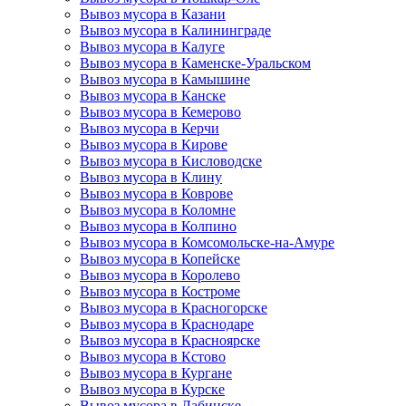
Вывоз мусора в Казани
Вывоз мусора в Калининграде
Вывоз мусора в Калуге
Вывоз мусора в Каменске-Уральском
Вывоз мусора в Камышине
Вывоз мусора в Канске
Вывоз мусора в Кемерово
Вывоз мусора в Керчи
Вывоз мусора в Кирове
Вывоз мусора в Кисловодске
Вывоз мусора в Клину
Вывоз мусора в Коврове
Вывоз мусора в Коломне
Вывоз мусора в Колпино
Вывоз мусора в Комсомольске-на-Амуре
Вывоз мусора в Копейске
Вывоз мусора в Королево
Вывоз мусора в Костроме
Вывоз мусора в Красногорске
Вывоз мусора в Краснодаре
Вывоз мусора в Красноярске
Вывоз мусора в Кстово
Вывоз мусора в Кургане
Вывоз мусора в Курске
Вывоз мусора в Лабинске