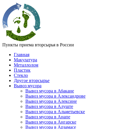
Пункты приема вторсырья в России
Главная
Макулатура
Металлолом
Пластик
Стекло
Другое вторсырье
Вывоз мусора
Вывоз мусора в Абакане
Вывоз мусора в Александрове
Вывоз мусора в Алексине
Вывоз мусора в Алуште
Вывоз мусора в Альметьевске
Вывоз мусора в Анапе
Вывоз мусора в Ангарске
Вывоз мусора в Арзамасе