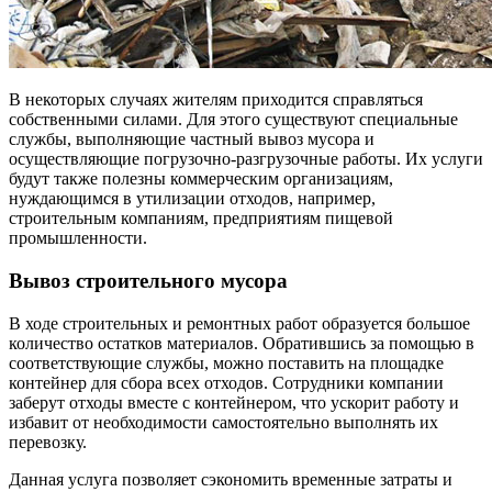
В некоторых случаях жителям приходится справляться
собственными силами. Для этого существуют специальные
службы, выполняющие частный вывоз мусора и
осуществляющие погрузочно-разгрузочные работы. Их услуги
будут также полезны коммерческим организациям,
нуждающимся в утилизации отходов, например,
строительным компаниям, предприятиям пищевой
промышленности.
Вывоз строительного мусора
В ходе строительных и ремонтных работ образуется большое
количество остатков материалов. Обратившись за помощью в
соответствующие службы, можно поставить на площадке
контейнер для сбора всех отходов. Сотрудники компании
заберут отходы вместе с контейнером, что ускорит работу и
избавит от необходимости самостоятельно выполнять их
перевозку.
Данная услуга позволяет сэкономить временные затраты и