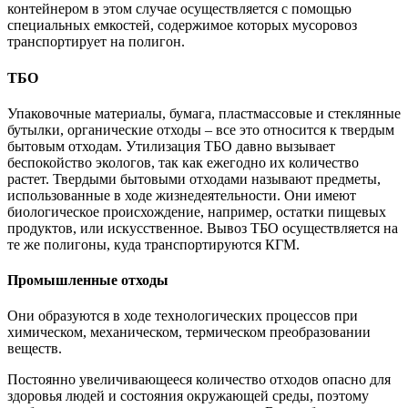
контейнером в этом случае осуществляется с помощью
специальных емкостей, содержимое которых мусоровоз
транспортирует на полигон.
ТБО
Упаковочные материалы, бумага, пластмассовые и стеклянные
бутылки, органические отходы – все это относится к твердым
бытовым отходам. Утилизация ТБО давно вызывает
беспокойство экологов, так как ежегодно их количество
растет. Твердыми бытовыми отходами называют предметы,
использованные в ходе жизнедеятельности. Они имеют
биологическое происхождение, например, остатки пищевых
продуктов, или искусственное. Вывоз ТБО осуществляется на
те же полигоны, куда транспортируются КГМ.
Промышленные отходы
Они образуются в ходе технологических процессов при
химическом, механическом, термическом преобразовании
веществ.
Постоянно увеличивающееся количество отходов опасно для
здоровья людей и состояния окружающей среды, поэтому