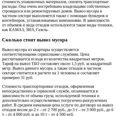
стоимость упаковочных материалов, снизить транспортные
расходы. Она очень востребована владельцами собственных
строящихся или ремонтируемых домов. Вывоз мусора в
частном секторе выполняется также с помощью бункеров и
контейнеров, устанавливаемых компаниями. В зависимости
от объемов и вида отходов используются такие виды техники,
как КАМАЗ, ЗИЛ, Газель.
Сколько стоит вывоз мусора
Вывоз мусора из квартиры осуществляется
соответствующими сервисными службами. Цена
рассчитывается исходя из количества квадратных метров.
Тариф на вывоз ТБО составляет около 1,5 руб. за квадратный
метр. Вывоз дачного мусора, а также отходов в частном
секторе считается в расчете на 1 человека и составляет
примерно 31 руб.
Стоимость транспортировки отходов, оформленная
непосредственно в сервисной службе, оплачивается в
зависимости от объема груза, используемой техники и
дополнительно осуществляемых погрузочно-разгрузочных
работ. В среднем начальная цена услуги по договору на вывоз
отходов весом до 2 т – от 2 700 руб., до 3 т – от 3 000 руб., до 6
т – от 4 000 руб. и до 10 т – от 4 500 руб.