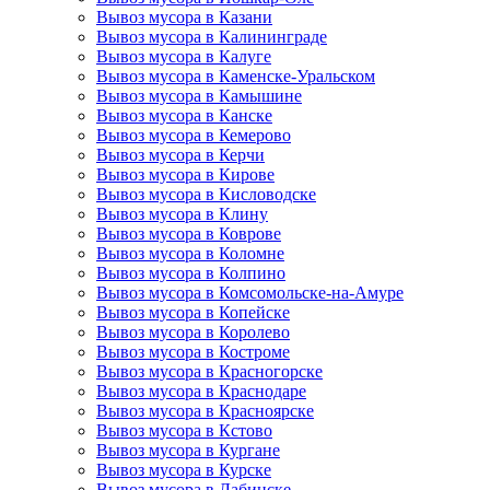
Вывоз мусора в Казани
Вывоз мусора в Калининграде
Вывоз мусора в Калуге
Вывоз мусора в Каменске-Уральском
Вывоз мусора в Камышине
Вывоз мусора в Канске
Вывоз мусора в Кемерово
Вывоз мусора в Керчи
Вывоз мусора в Кирове
Вывоз мусора в Кисловодске
Вывоз мусора в Клину
Вывоз мусора в Коврове
Вывоз мусора в Коломне
Вывоз мусора в Колпино
Вывоз мусора в Комсомольске-на-Амуре
Вывоз мусора в Копейске
Вывоз мусора в Королево
Вывоз мусора в Костроме
Вывоз мусора в Красногорске
Вывоз мусора в Краснодаре
Вывоз мусора в Красноярске
Вывоз мусора в Кстово
Вывоз мусора в Кургане
Вывоз мусора в Курске
Вывоз мусора в Лабинске