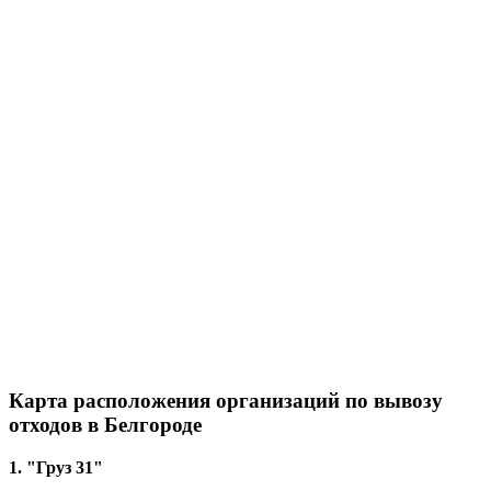
Карта расположения организаций по вывозу
отходов в Белгороде
1. "Груз 31"