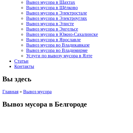
Вывоз мусора в Шахтах
Вывоз мусора в Щёлково
Вывоз мусора в Электростале
Вывоз мусора в Электроуглях
Вывоз мусора в Элисте
Вывоз мусора в Энгельсе
Вывоз мусора в Южно-Сахалинске
Вывоз мусора в Ярославле
Вывоз мусора во Владикавказе
Вывоз мусора во Владимирме
Услуги по вывозу мусора в Ялте
Статьи
Контакты
Вы здесь
Главная
»
Вывоз мусора
Вывоз мусора в Белгороде