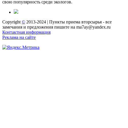
свою популярность среди экологов.
Copyright
©
2013-2024 | Пункты приема вторсырья - все
замечания и предложения пишите на ma7ay@yandex.ru
Контактная информация
Реклама на сайте