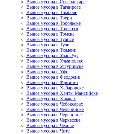
Вывоз мусора в Сыктывкаре
Вывоз мусора в Таганроге
Вывоз мусора в Тамбове
Вывоз мусора в Твери
Вывоз мусора в Тобольске
Вывоз мусора в Тольятти
Вывоз мусора в Томске
Вывоз мусора в Туапсе
Вывоз мусора в Туле
Вывоз мусора в Тюмени
Вывоз мусора в Улан-Удэ
Вывоз мусора в Ульяновске
Вывоз мусора в Уссурийске
Вывоз мусора в Уфе
Вывоз мусора в Феодосии
Вывоз мусора в Фрязино
Вывоз мусора в Хабаровске
Вывоз мусора в Ханты Мансийске
Вывоз мусора в Химках
Вывоз мусора в Чебоксарах
Вывоз мусора в Челябинске
Вывоз мусора в Череповце
Вывоз мусора в Черкесске
Вывоз мусора в Чехове
Вывоз мусора в Чите