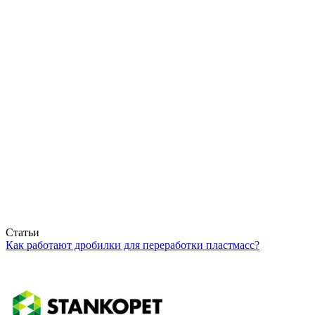
Статьи
Как работают дробилки для переработки пластмасс?