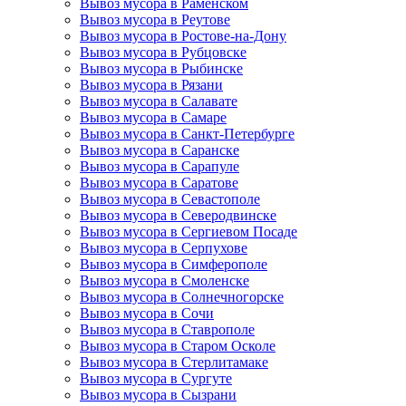
Вывоз мусора в Раменском
Вывоз мусора в Реутове
Вывоз мусора в Ростове-на-Дону
Вывоз мусора в Рубцовске
Вывоз мусора в Рыбинске
Вывоз мусора в Рязани
Вывоз мусора в Салавате
Вывоз мусора в Самаре
Вывоз мусора в Санкт-Петербурге
Вывоз мусора в Саранске
Вывоз мусора в Сарапуле
Вывоз мусора в Саратове
Вывоз мусора в Севастополе
Вывоз мусора в Северодвинске
Вывоз мусора в Сергиевом Посаде
Вывоз мусора в Серпухове
Вывоз мусора в Симферополе
Вывоз мусора в Смоленске
Вывоз мусора в Солнечногорске
Вывоз мусора в Сочи
Вывоз мусора в Ставрополе
Вывоз мусора в Старом Осколе
Вывоз мусора в Стерлитамаке
Вывоз мусора в Сургуте
Вывоз мусора в Сызрани