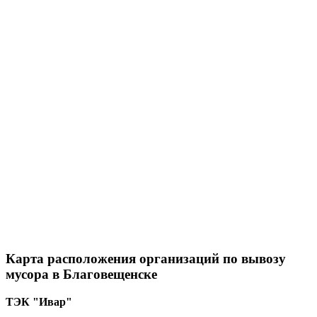
Карта расположения организаций по вывозу
мусора в Благовещенске
ТЭК "Ивар"