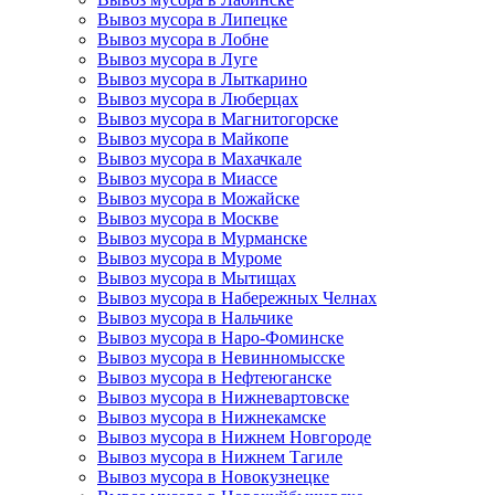
Вывоз мусора в Липецке
Вывоз мусора в Лобне
Вывоз мусора в Луге
Вывоз мусора в Лыткарино
Вывоз мусора в Люберцах
Вывоз мусора в Магнитогорске
Вывоз мусора в Майкопе
Вывоз мусора в Махачкале
Вывоз мусора в Миассе
Вывоз мусора в Можайске
Вывоз мусора в Москве
Вывоз мусора в Мурманске
Вывоз мусора в Муроме
Вывоз мусора в Мытищах
Вывоз мусора в Набережных Челнах
Вывоз мусора в Нальчике
Вывоз мусора в Наро-Фоминске
Вывоз мусора в Невинномысске
Вывоз мусора в Нефтеюганске
Вывоз мусора в Нижневартовске
Вывоз мусора в Нижнекамске
Вывоз мусора в Нижнем Новгороде
Вывоз мусора в Нижнем Тагиле
Вывоз мусора в Новокузнецке