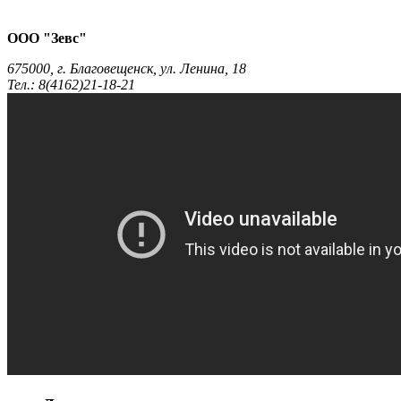
ООО "Зевс"
675000, г. Благовещенск, ул. Ленина, 18
Тел.: 8(4162)21-18-21