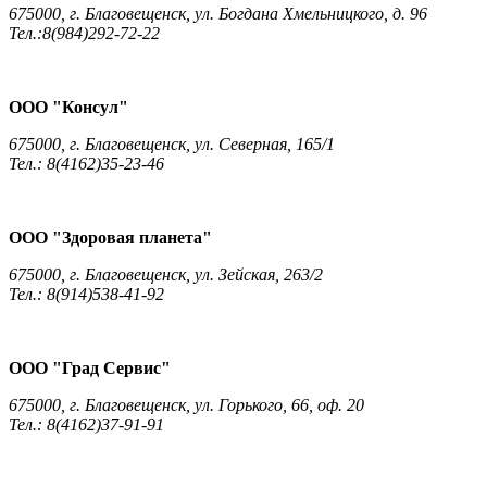
675000, г. Благовещенск, ул. Богдана Хмельницкого, д. 96
Тел.:8(984)292-72-22
ООО "Консул"
675000, г. Благовещенск, ул. Северная, 165/1
Тел.: 8(4162)35-23-46
ООО "Здоровая планета"
675000, г. Благовещенск, ул. Зейская, 263/2
Тел.: 8(914)538-41-92
ООО "Град Сервис"
675000, г. Благовещенск, ул. Горького, 66, оф. 20
Тел.: 8(4162)37-91-91