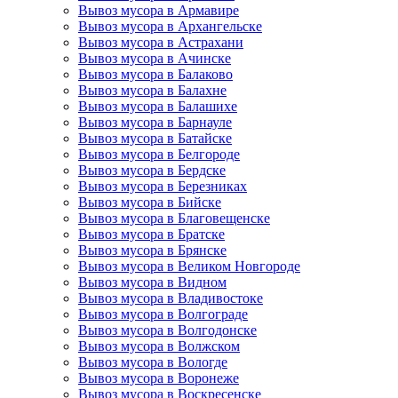
Вывоз мусора в Армавире
Вывоз мусора в Архангельске
Вывоз мусора в Астрахани
Вывоз мусора в Ачинске
Вывоз мусора в Балаково
Вывоз мусора в Балахне
Вывоз мусора в Балашихе
Вывоз мусора в Барнауле
Вывоз мусора в Батайске
Вывоз мусора в Белгороде
Вывоз мусора в Бердске
Вывоз мусора в Березниках
Вывоз мусора в Бийске
Вывоз мусора в Благовещенске
Вывоз мусора в Братске
Вывоз мусора в Брянске
Вывоз мусора в Великом Новгороде
Вывоз мусора в Видном
Вывоз мусора в Владивостоке
Вывоз мусора в Волгограде
Вывоз мусора в Волгодонске
Вывоз мусора в Волжском
Вывоз мусора в Вологде
Вывоз мусора в Воронеже
Вывоз мусора в Воскресенске