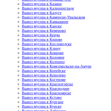
Вывоз мусора в Казани
Вывоз мусора в Калининграде
Вывоз мусора в Калуге
Вывоз мусора в Каменске-Уральском
Вывоз мусора в Камышине
Вывоз мусора в Канске
Вывоз мусора в Кемерово
Вывоз мусора в Керчи
Вывоз мусора в Кирове
Вывоз мусора в Кисловодске
Вывоз мусора в Клину
Вывоз мусора в Коврове
Вывоз мусора в Коломне
Вывоз мусора в Колпино
Вывоз мусора в Комсомольске-на-Амуре
Вывоз мусора в Копейске
Вывоз мусора в Королево
Вывоз мусора в Костроме
Вывоз мусора в Красногорске
Вывоз мусора в Краснодаре
Вывоз мусора в Красноярске
Вывоз мусора в Кстово
Вывоз мусора в Кургане
Вывоз мусора в Курске
Вывоз мусора в Лабинске