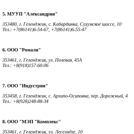
5. МУУП "Александрия"
353480, г. Геленджик, с. Кабардинка, Сухумское шоссе, 10
Тел.: +7(86141)6-54-67, +7(86141)6-55-47
6. ООО "Ромали"
353461, г. Геленджик, ул. Полевая, 45А
Тел.: +8(918)157-60-06
7. ООО "Индустрия"
353458, г. Геленджик, с. Архипо-Осиповка, пер. Дорожный, 4
Тел.: +8(928)248-88-34
8. ООО "МЭП "Комплекс"
353461, г. Геленджик, ул. Леселидзе, 10