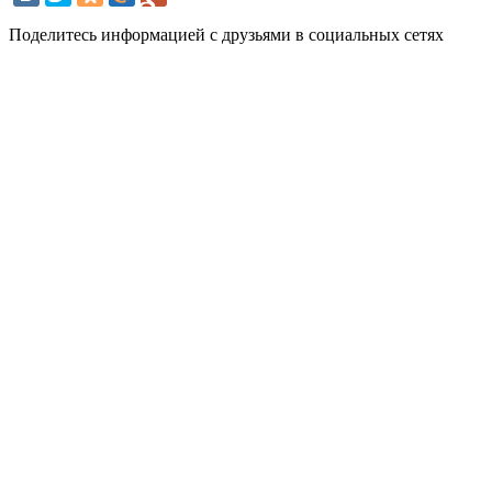
Поделитесь информацией с друзьями в социальных сетях