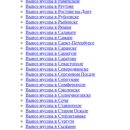
Вывоз мусора в Раменском
Вывоз мусора в Реутове
Вывоз мусора в Ростове-на-Дону
Вывоз мусора в Рубцовске
Вывоз мусора в Рыбинске
Вывоз мусора в Рязани
Вывоз мусора в Салавате
Вывоз мусора в Самаре
Вывоз мусора в Санкт-Петербурге
Вывоз мусора в Саранске
Вывоз мусора в Сарапуле
Вывоз мусора в Саратове
Вывоз мусора в Севастополе
Вывоз мусора в Северодвинске
Вывоз мусора в Сергиевом Посаде
Вывоз мусора в Серпухове
Вывоз мусора в Симферополе
Вывоз мусора в Смоленске
Вывоз мусора в Солнечногорске
Вывоз мусора в Сочи
Вывоз мусора в Ставрополе
Вывоз мусора в Старом Осколе
Вывоз мусора в Стерлитамаке
Вывоз мусора в Сургуте
Вывоз мусора в Сызрани