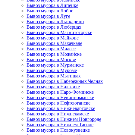
Вывоз мусора в Липецке
Вывоз мусора в Лобне
Вывоз мусора в Луге
Вывоз мусора в Лыткарино
Вывоз мусора в Люберцах
Вывоз мусора в Магнитогорске
Вывоз мусора в Майкопе
Вывоз мусора в Махачкале
Вывоз мусора в Миассе
Вывоз мусора в Можайске
Вывоз мусора в Москве
Вывоз мусора в Мурманске
Вывоз мусора в Муроме
Вывоз мусора в Мытищах
Вывоз мусора в Набережных Челнах
Вывоз мусора в Нальчике
Вывоз мусора в Наро-Фоминске
Вывоз мусора в Невинномысске
Вывоз мусора в Нефтеюганске
Вывоз мусора в Нижневартовске
Вывоз мусора в Нижнекамске
Вывоз мусора в Нижнем Новгороде
Вывоз мусора в Нижнем Тагиле
Вывоз мусора в Новокузнецке