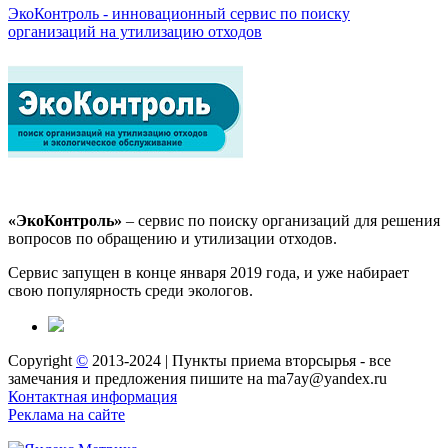
ЭкоКонтроль - инновационный сервис по поиску
организаций на утилизацию отходов
«ЭкоКонтроль»
– сервис по поиску организаций для решения
вопросов по обращению и утилизации отходов.
Сервис запущен в конце января 2019 года, и уже набирает
свою популярность среди экологов.
Copyright
©
2013-2024 | Пункты приема вторсырья - все
замечания и предложения пишите на ma7ay@yandex.ru
Контактная информация
Реклама на сайте