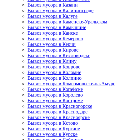
Вывоз мусора в Казани
Вывоз мусора в Калининграде
Вывоз мусора в Калуге
Вывоз мусора в Каменске-Уральском
Вывоз мусора в Камышине
Вывоз мусора в Канске
Вывоз мусора в Кемерово
Вывоз мусора в Керчи
Вывоз мусора в Кирове
Вывоз мусора в Кисловодске
Вывоз мусора в Клину
Вывоз мусора в Коврове
Вывоз мусора в Коломне
Вывоз мусора в Колпино
Вывоз мусора в Комсомольске-на-Амуре
Вывоз мусора в Копейске
Вывоз мусора в Королево
Вывоз мусора в Костроме
Вывоз мусора в Красногорске
Вывоз мусора в Краснодаре
Вывоз мусора в Красноярске
Вывоз мусора в Кстово
Вывоз мусора в Кургане
Вывоз мусора в Курске
Вывоз мусора в Лабинске