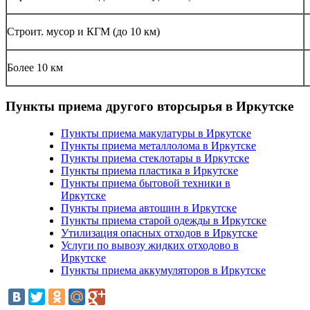
Строит. мусор и КГМ (до 10 км)
Более 10 км
Пункты приема другого вторсырья в Иркутске
Пункты приема макулатуры в Иркутске
Пункты приема металлолома в Иркутске
Пункты приема стеклотары в Иркутске
Пункты приема пластика в Иркутске
Пункты приема бытовой техники в
Иркутске
Пункты приема автошин в Иркутске
Пункты приема старой одежды в Иркутске
Утилизация опасных отходов в Иркутске
Услуги по вывозу жидких отходово в
Иркутске
Пункты приема аккумуляторов в Иркутске