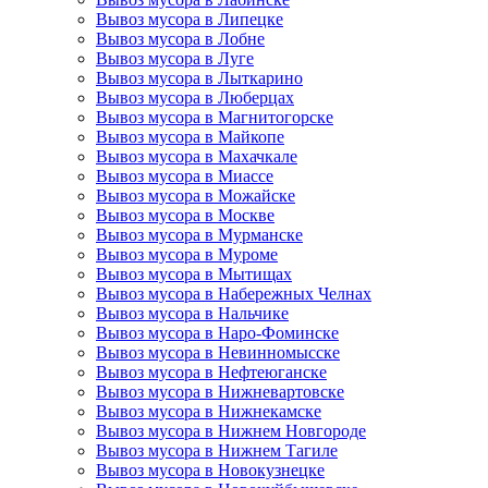
Вывоз мусора в Липецке
Вывоз мусора в Лобне
Вывоз мусора в Луге
Вывоз мусора в Лыткарино
Вывоз мусора в Люберцах
Вывоз мусора в Магнитогорске
Вывоз мусора в Майкопе
Вывоз мусора в Махачкале
Вывоз мусора в Миассе
Вывоз мусора в Можайске
Вывоз мусора в Москве
Вывоз мусора в Мурманске
Вывоз мусора в Муроме
Вывоз мусора в Мытищах
Вывоз мусора в Набережных Челнах
Вывоз мусора в Нальчике
Вывоз мусора в Наро-Фоминске
Вывоз мусора в Невинномысске
Вывоз мусора в Нефтеюганске
Вывоз мусора в Нижневартовске
Вывоз мусора в Нижнекамске
Вывоз мусора в Нижнем Новгороде
Вывоз мусора в Нижнем Тагиле
Вывоз мусора в Новокузнецке