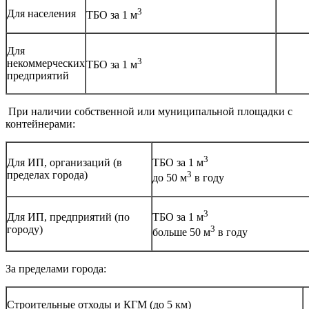
3
Для населения
ТБО за 1 м
Для
3
некоммерческих
ТБО за 1 м
предприятий
При наличии собственной или муниципальной площадки с
контейнерами:
3
Для ИП, организаций (в
ТБО за 1 м
пределах города)
3
до 50 м
в году
3
Для ИП, предприятий (по
ТБО за 1 м
городу)
3
больше 50 м
в году
За пределами города:
Строительные отходы и КГМ (до 5 км)