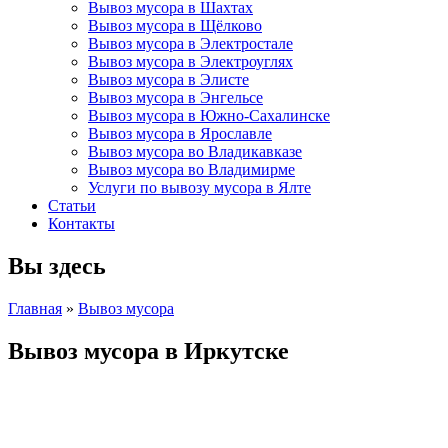
Вывоз мусора в Шахтах
Вывоз мусора в Щёлково
Вывоз мусора в Электростале
Вывоз мусора в Электроуглях
Вывоз мусора в Элисте
Вывоз мусора в Энгельсе
Вывоз мусора в Южно-Сахалинске
Вывоз мусора в Ярославле
Вывоз мусора во Владикавказе
Вывоз мусора во Владимирме
Услуги по вывозу мусора в Ялте
Статьи
Контакты
Вы здесь
Главная
»
Вывоз мусора
Вывоз мусора в Иркутске