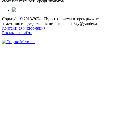
свою популярность среди экологов.
Copyright
©
2013-2024 | Пункты приема вторсырья - все
замечания и предложения пишите на ma7ay@yandex.ru
Контактная информация
Реклама на сайте