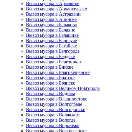
Вывоз мусора в Армавире
Вывоз мусора в Архангельске
Вывоз мусора в Астрахани
Вывоз мусора в Ачинске
Вывоз мусора в Балаково
Вывоз мусора в Балахне
Вывоз мусора в Балашихе
Вывоз мусора в Барнауле
Вывоз мусора в Батайске
Вывоз мусора в Белгороде
Вывоз мусора в Бердске
Вывоз мусора в Березниках
Вывоз мусора в Бийске
Вывоз мусора в Благовещенске
Вывоз мусора в Братске
Вывоз мусора в Брянске
Вывоз мусора в Великом Новгороде
Вывоз мусора в Видном
Вывоз мусора в Владивостоке
Вывоз мусора в Волгограде
Вывоз мусора в Волгодонске
Вывоз мусора в Волжском
Вывоз мусора в Вологде
Вывоз мусора в Воронеже
Вывоз мусора в Воскресенске