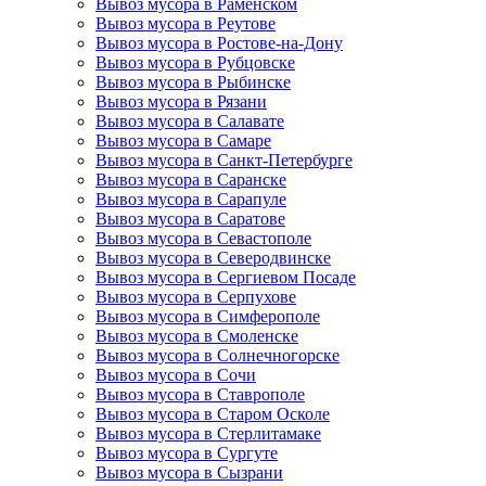
Вывоз мусора в Раменском
Вывоз мусора в Реутове
Вывоз мусора в Ростове-на-Дону
Вывоз мусора в Рубцовске
Вывоз мусора в Рыбинске
Вывоз мусора в Рязани
Вывоз мусора в Салавате
Вывоз мусора в Самаре
Вывоз мусора в Санкт-Петербурге
Вывоз мусора в Саранске
Вывоз мусора в Сарапуле
Вывоз мусора в Саратове
Вывоз мусора в Севастополе
Вывоз мусора в Северодвинске
Вывоз мусора в Сергиевом Посаде
Вывоз мусора в Серпухове
Вывоз мусора в Симферополе
Вывоз мусора в Смоленске
Вывоз мусора в Солнечногорске
Вывоз мусора в Сочи
Вывоз мусора в Ставрополе
Вывоз мусора в Старом Осколе
Вывоз мусора в Стерлитамаке
Вывоз мусора в Сургуте
Вывоз мусора в Сызрани