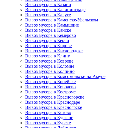
Вывоз мусора в Казани
Вывоз мусора в Калининграде
Вывоз мусора в Калуге
Вывоз мусора в Каменске-Уральском
Вывоз мусора в Камышине
Вывоз мусора в Канске
Вывоз мусора в Кемерово
Вывоз мусора в Керчи
Вывоз мусора в Кирове
Вывоз мусора в Кисловодске
Вывоз мусора в Клину
Вывоз мусора в Коврове
Вывоз мусора в Коломне
Вывоз мусора в Колпино
Вывоз мусора в Комсомольске-на-Амуре
Вывоз мусора в Копейске
Вывоз мусора в Королево
Вывоз мусора в Костроме
Вывоз мусора в Красногорске
Вывоз мусора в Краснодаре
Вывоз мусора в Красноярске
Вывоз мусора в Кстово
Вывоз мусора в Кургане
Вывоз мусора в Курске
Вывоз мусора в Лабинске