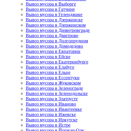
Вывоз мусора в Выборге
Вывоз мусора в Гатчине
Вывоз мусора в Геленджике
Вывоз мусора в Дзержинске
Вывоз мусора в Дзержинском
Вывоз мусора в Димитровграде
Вывоз мусора в Дмитрове
Вывоз мусора в Долгопрудном
Вывоз мусора в Домодедово
Вывоз мусора в Евпатории
Вывоз мусора в Ейске
Вывоз мусора в Екатеринбурге
Вывоз мусора в Елабуге
Вывоз мусора в Ельце
Вывоз мусора в Ессентуки
Вывоз мусора в Жуковском
Вывоз мусора в Зеленограде
Вывоз мусора в Зеленодольске
Вывоз мусора в Златоусте
Вывоз мусора в Иваново
Вывоз мусора в Ивантеевке
Вывоз мусора в Ижевске
Вывоз мусора в Иркутске
Вывоз мусора в Истре
Вывоз мусора в Йошкар-Оле