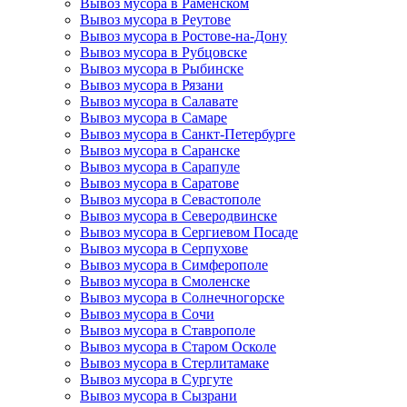
Вывоз мусора в Раменском
Вывоз мусора в Реутове
Вывоз мусора в Ростове-на-Дону
Вывоз мусора в Рубцовске
Вывоз мусора в Рыбинске
Вывоз мусора в Рязани
Вывоз мусора в Салавате
Вывоз мусора в Самаре
Вывоз мусора в Санкт-Петербурге
Вывоз мусора в Саранске
Вывоз мусора в Сарапуле
Вывоз мусора в Саратове
Вывоз мусора в Севастополе
Вывоз мусора в Северодвинске
Вывоз мусора в Сергиевом Посаде
Вывоз мусора в Серпухове
Вывоз мусора в Симферополе
Вывоз мусора в Смоленске
Вывоз мусора в Солнечногорске
Вывоз мусора в Сочи
Вывоз мусора в Ставрополе
Вывоз мусора в Старом Осколе
Вывоз мусора в Стерлитамаке
Вывоз мусора в Сургуте
Вывоз мусора в Сызрани