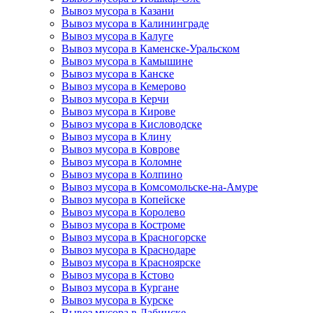
Вывоз мусора в Казани
Вывоз мусора в Калининграде
Вывоз мусора в Калуге
Вывоз мусора в Каменске-Уральском
Вывоз мусора в Камышине
Вывоз мусора в Канске
Вывоз мусора в Кемерово
Вывоз мусора в Керчи
Вывоз мусора в Кирове
Вывоз мусора в Кисловодске
Вывоз мусора в Клину
Вывоз мусора в Коврове
Вывоз мусора в Коломне
Вывоз мусора в Колпино
Вывоз мусора в Комсомольске-на-Амуре
Вывоз мусора в Копейске
Вывоз мусора в Королево
Вывоз мусора в Костроме
Вывоз мусора в Красногорске
Вывоз мусора в Краснодаре
Вывоз мусора в Красноярске
Вывоз мусора в Кстово
Вывоз мусора в Кургане
Вывоз мусора в Курске
Вывоз мусора в Лабинске