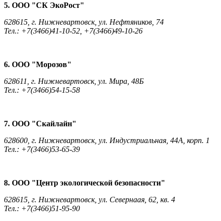
5. ООО "СК ЭкоРост"
628615, г. Нижневартовск, ул. Нефтяников, 74
Тел.: +7(3466)41-10-52, +7(3466)49-10-26
6. ООО "Морозов"
628611, г. Нижневартовск, ул. Мира, 48Б
Тел.: +7(3466)54-15-58
7. ООО "Скайлайн"
628600, г. Нижневартовск, ул. Индустриальная, 44А, корп. 1
Тел.: +7(3466)53-65-39
8. ООО "Центр экологической безопасности"
628615, г. Нижневартовск, ул. Севернаая, 62, кв. 4
Тел.: +7(3466)51-95-90