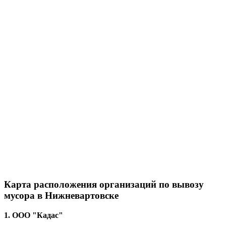
Карта расположения организаций по вывозу
мусора в Нижневартовске
1. ООО "Кадас"