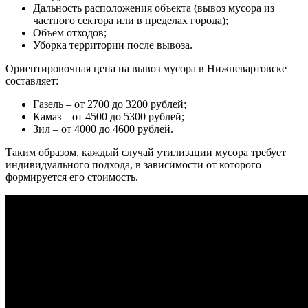
Дальность расположения объекта (вывоз мусора из
частного сектора или в пределах города);
Объём отходов;
Уборка территории после вывоза.
Ориентировочная цена на вывоз мусора в Нижневартовске
составляет:
Газель – от 2700 до 3200 рублей;
Камаз – от 4500 до 5300 рублей;
Зил – от 4000 до 4600 рублей.
Таким образом, каждый случай утилизации мусора требует
индивидуального подхода, в зависимости от которого
формируется его стоимость.