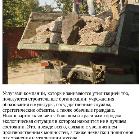
Услугами компаний, которые занимаются утилизацией тбо,
пользуются строительные организации, учреждения
образования и культуры, государственные службы,
стратегические объекты, а также обычные граждане.
Нижневартовск является большим и красивым городом,
экологическая ситуация в котором находится не в лучшем
состоянии. Это, прежде всего, связано с увеличением
производственных мощностей, а также нехваткой полигонов
для хранения и утилизации мусора.