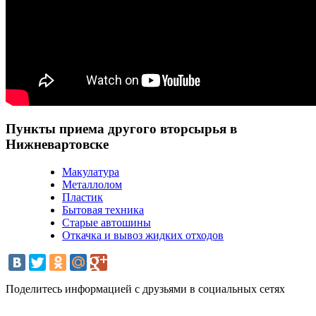
Пункты приема другого вторсырья в
Нижневартовске
Макулатура
Металлолом
Пластик
Бытовая техника
Старые автошины
Откачка и вывоз жидких отходов
Поделитесь информацией с друзьями в социальных сетях