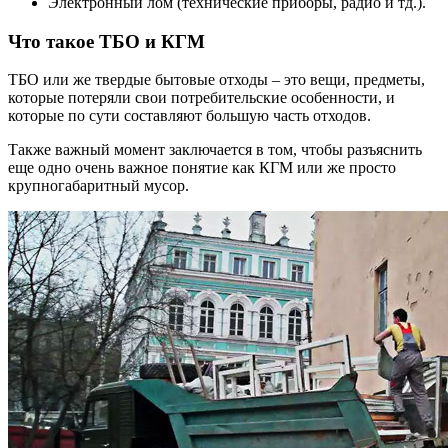
Электронный лом (технические приборы, радио и тд.).
Что такое ТБО и КГМ
ТБО или же твердые бытовые отходы – это вещи, предметы,
которые потеряли свои потребительские особенности, и
которые по сути составляют большую часть отходов.
Также важный момент заключается в том, чтобы разъяснить
еще одно очень важное понятие как КГМ или же просто
крупногабаритный мусор.