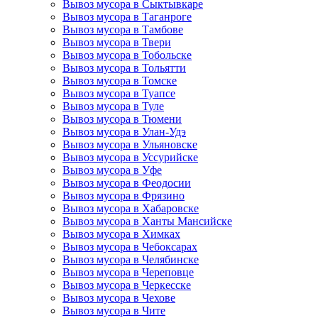
Вывоз мусора в Сыктывкаре
Вывоз мусора в Таганроге
Вывоз мусора в Тамбове
Вывоз мусора в Твери
Вывоз мусора в Тобольске
Вывоз мусора в Тольятти
Вывоз мусора в Томске
Вывоз мусора в Туапсе
Вывоз мусора в Туле
Вывоз мусора в Тюмени
Вывоз мусора в Улан-Удэ
Вывоз мусора в Ульяновске
Вывоз мусора в Уссурийске
Вывоз мусора в Уфе
Вывоз мусора в Феодосии
Вывоз мусора в Фрязино
Вывоз мусора в Хабаровске
Вывоз мусора в Ханты Мансийске
Вывоз мусора в Химках
Вывоз мусора в Чебоксарах
Вывоз мусора в Челябинске
Вывоз мусора в Череповце
Вывоз мусора в Черкесске
Вывоз мусора в Чехове
Вывоз мусора в Чите