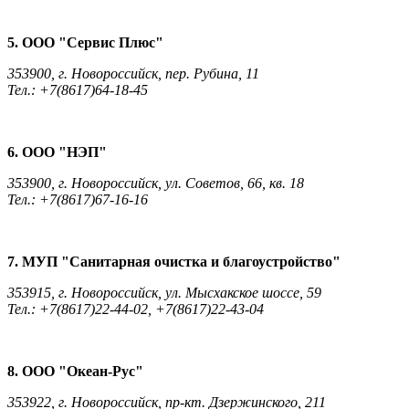
5. ООО "Сервис Плюс"
353900, г. Новороссийск, пер. Рубина, 11
Тел.: +7(8617)64-18-45
6. ООО "НЭП"
353900, г. Новороссийск, ул. Советов, 66, кв. 18
Тел.: +7(8617)67-16-16
7. МУП "Санитарная очистка и благоустройство"
353915, г. Новороссийск, ул. Мысхакское шоссе, 59
Тел.: +7(8617)22-44-02, +7(8617)22-43-04
8. ООО "Океан-Рус"
353922, г. Новороссийск, пр-кт. Дзержинского, 211