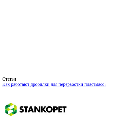
Статьи
Как работают дробилки для переработки пластмасс?