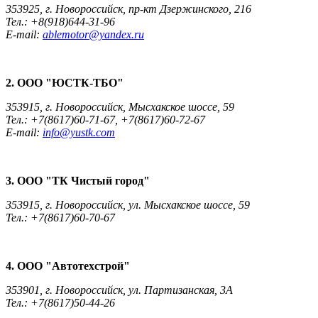
353925, г. Новороссийск, пр-кт Дзержинского, 216
Тел.: +8(918)644-31-96
E-mail:
ablemotor@yandex.ru
2. ООО "ЮСТК-ТБО"
353915, г. Новороссийск, Мысхакское шоссе, 59
Тел.: +7(8617)60-71-67, +7(8617)60-72-67
E-mail:
info@yustk.com
3. ООО "ТК Чистый город"
353915, г. Новороссийск, ул. Мысхакское шоссе, 59
Тел.: +7(8617)60-70-67
4. ООО "Автотехстрой"
353901, г. Новороссийск, ул. Партизанская, 3А
Тел.: +7(8617)50-44-26