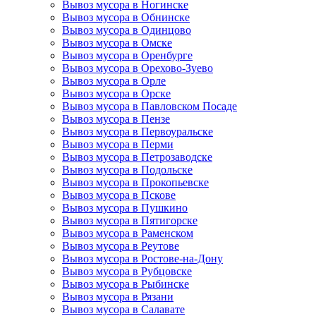
Вывоз мусора в Ногинске
Вывоз мусора в Обнинске
Вывоз мусора в Одинцово
Вывоз мусора в Омске
Вывоз мусора в Оренбурге
Вывоз мусора в Орехово-Зуево
Вывоз мусора в Орле
Вывоз мусора в Орске
Вывоз мусора в Павловском Посаде
Вывоз мусора в Пензе
Вывоз мусора в Первоуральске
Вывоз мусора в Перми
Вывоз мусора в Петрозаводске
Вывоз мусора в Подольске
Вывоз мусора в Прокопьевске
Вывоз мусора в Пскове
Вывоз мусора в Пушкино
Вывоз мусора в Пятигорске
Вывоз мусора в Раменском
Вывоз мусора в Реутове
Вывоз мусора в Ростове-на-Дону
Вывоз мусора в Рубцовске
Вывоз мусора в Рыбинске
Вывоз мусора в Рязани
Вывоз мусора в Салавате