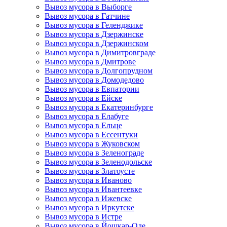
Вывоз мусора в Выборге
Вывоз мусора в Гатчине
Вывоз мусора в Геленджике
Вывоз мусора в Дзержинске
Вывоз мусора в Дзержинском
Вывоз мусора в Димитровграде
Вывоз мусора в Дмитрове
Вывоз мусора в Долгопрудном
Вывоз мусора в Домодедово
Вывоз мусора в Евпатории
Вывоз мусора в Ейске
Вывоз мусора в Екатеринбурге
Вывоз мусора в Елабуге
Вывоз мусора в Ельце
Вывоз мусора в Ессентуки
Вывоз мусора в Жуковском
Вывоз мусора в Зеленограде
Вывоз мусора в Зеленодольске
Вывоз мусора в Златоусте
Вывоз мусора в Иваново
Вывоз мусора в Ивантеевке
Вывоз мусора в Ижевске
Вывоз мусора в Иркутске
Вывоз мусора в Истре
Вывоз мусора в Йошкар-Оле