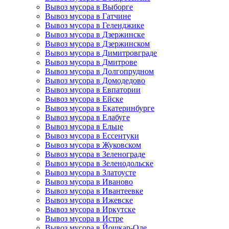
Вывоз мусора в Выборге
Вывоз мусора в Гатчине
Вывоз мусора в Геленджике
Вывоз мусора в Дзержинске
Вывоз мусора в Дзержинском
Вывоз мусора в Димитровграде
Вывоз мусора в Дмитрове
Вывоз мусора в Долгопрудном
Вывоз мусора в Домодедово
Вывоз мусора в Евпатории
Вывоз мусора в Ейске
Вывоз мусора в Екатеринбурге
Вывоз мусора в Елабуге
Вывоз мусора в Ельце
Вывоз мусора в Ессентуки
Вывоз мусора в Жуковском
Вывоз мусора в Зеленограде
Вывоз мусора в Зеленодольске
Вывоз мусора в Златоусте
Вывоз мусора в Иваново
Вывоз мусора в Ивантеевке
Вывоз мусора в Ижевске
Вывоз мусора в Иркутске
Вывоз мусора в Истре
Вывоз мусора в Йошкар-Оле