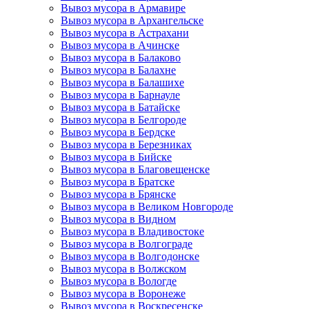
Вывоз мусора в Армавире
Вывоз мусора в Архангельске
Вывоз мусора в Астрахани
Вывоз мусора в Ачинске
Вывоз мусора в Балаково
Вывоз мусора в Балахне
Вывоз мусора в Балашихе
Вывоз мусора в Барнауле
Вывоз мусора в Батайске
Вывоз мусора в Белгороде
Вывоз мусора в Бердске
Вывоз мусора в Березниках
Вывоз мусора в Бийске
Вывоз мусора в Благовещенске
Вывоз мусора в Братске
Вывоз мусора в Брянске
Вывоз мусора в Великом Новгороде
Вывоз мусора в Видном
Вывоз мусора в Владивостоке
Вывоз мусора в Волгограде
Вывоз мусора в Волгодонске
Вывоз мусора в Волжском
Вывоз мусора в Вологде
Вывоз мусора в Воронеже
Вывоз мусора в Воскресенске