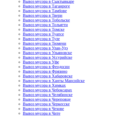
Вывоз мусора в Сыктывкаре
Вывоз мусора в Таганроге
Вывоз мусора в Тамбове
Вывоз мусора в Твери
Вывоз мусора в Тобольске
Вывоз мусора в Тольятти
Вывоз мусора в Томске
Вывоз мусора в Туапсе
Вывоз мусора в Туле
Вывоз мусора в Тюмени
Вывоз мусора в Улан-Удэ
Вывоз мусора в Ульяновске
Вывоз мусора в Уссурийске
Вывоз мусора в Уфе
Вывоз мусора в Феодосии
Вывоз мусора в Фрязино
Вывоз мусора в Хабаровске
Вывоз мусора в Ханты Мансийске
Вывоз мусора в Химках
Вывоз мусора в Чебоксарах
Вывоз мусора в Челябинске
Вывоз мусора в Череповце
Вывоз мусора в Черкесске
Вывоз мусора в Чехове
Вывоз мусора в Чите