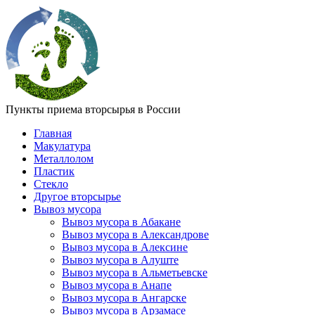
Пункты приема вторсырья в России
Главная
Макулатура
Металлолом
Пластик
Стекло
Другое вторсырье
Вывоз мусора
Вывоз мусора в Абакане
Вывоз мусора в Александрове
Вывоз мусора в Алексине
Вывоз мусора в Алуште
Вывоз мусора в Альметьевске
Вывоз мусора в Анапе
Вывоз мусора в Ангарске
Вывоз мусора в Арзамасе