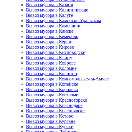
Вывоз мусора в Казани
Вывоз мусора в Калининграде
Вывоз мусора в Калуге
Вывоз мусора в Каменске-Уральском
Вывоз мусора в Камышине
Вывоз мусора в Канске
Вывоз мусора в Кемерово
Вывоз мусора в Керчи
Вывоз мусора в Кирове
Вывоз мусора в Кисловодске
Вывоз мусора в Клину
Вывоз мусора в Коврове
Вывоз мусора в Коломне
Вывоз мусора в Колпино
Вывоз мусора в Комсомольске-на-Амуре
Вывоз мусора в Копейске
Вывоз мусора в Королево
Вывоз мусора в Костроме
Вывоз мусора в Красногорске
Вывоз мусора в Краснодаре
Вывоз мусора в Красноярске
Вывоз мусора в Кстово
Вывоз мусора в Кургане
Вывоз мусора в Курске
Вывоз мусора в Лабинске