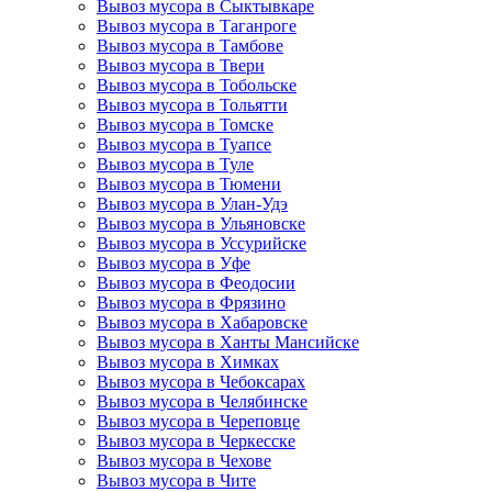
Вывоз мусора в Сыктывкаре
Вывоз мусора в Таганроге
Вывоз мусора в Тамбове
Вывоз мусора в Твери
Вывоз мусора в Тобольске
Вывоз мусора в Тольятти
Вывоз мусора в Томске
Вывоз мусора в Туапсе
Вывоз мусора в Туле
Вывоз мусора в Тюмени
Вывоз мусора в Улан-Удэ
Вывоз мусора в Ульяновске
Вывоз мусора в Уссурийске
Вывоз мусора в Уфе
Вывоз мусора в Феодосии
Вывоз мусора в Фрязино
Вывоз мусора в Хабаровске
Вывоз мусора в Ханты Мансийске
Вывоз мусора в Химках
Вывоз мусора в Чебоксарах
Вывоз мусора в Челябинске
Вывоз мусора в Череповце
Вывоз мусора в Черкесске
Вывоз мусора в Чехове
Вывоз мусора в Чите