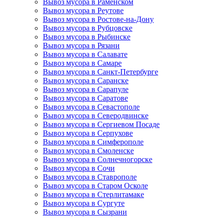
Вывоз мусора в Раменском
Вывоз мусора в Реутове
Вывоз мусора в Ростове-на-Дону
Вывоз мусора в Рубцовске
Вывоз мусора в Рыбинске
Вывоз мусора в Рязани
Вывоз мусора в Салавате
Вывоз мусора в Самаре
Вывоз мусора в Санкт-Петербурге
Вывоз мусора в Саранске
Вывоз мусора в Сарапуле
Вывоз мусора в Саратове
Вывоз мусора в Севастополе
Вывоз мусора в Северодвинске
Вывоз мусора в Сергиевом Посаде
Вывоз мусора в Серпухове
Вывоз мусора в Симферополе
Вывоз мусора в Смоленске
Вывоз мусора в Солнечногорске
Вывоз мусора в Сочи
Вывоз мусора в Ставрополе
Вывоз мусора в Старом Осколе
Вывоз мусора в Стерлитамаке
Вывоз мусора в Сургуте
Вывоз мусора в Сызрани