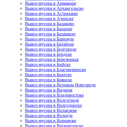
Вывоз мусора в Армавире
Вывоз мусора в Архангельске
Вывоз мусора в Астрахани
Вывоз мусора в Ачинске
Вывоз мусора в Балаково
Вывоз мусора в Балахне
Вывоз мусора в Балашихе
Вывоз мусора в Барнауле
Вывоз мусора в Батайске
Вывоз мусора в Белгороде
Вывоз мусора в Бердске
Вывоз мусора в Березниках
Вывоз мусора в Бийске
Вывоз мусора в Благовещенске
Вывоз мусора в Братске
Вывоз мусора в Брянске
Вывоз мусора в Великом Новгороде
Вывоз мусора в Видном
Вывоз мусора в Владивостоке
Вывоз мусора в Волгограде
Вывоз мусора в Волгодонске
Вывоз мусора в Волжском
Вывоз мусора в Вологде
Вывоз мусора в Воронеже
Вывоз мусора в Воскресенске