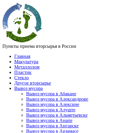
Пункты приема вторсырья в России
Главная
Макулатура
Металлолом
Пластик
Стекло
Другое вторсырье
Вывоз мусора
Вывоз мусора в Абакане
Вывоз мусора в Александрове
Вывоз мусора в Алексине
Вывоз мусора в Алуште
Вывоз мусора в Альметьевске
Вывоз мусора в Анапе
Вывоз мусора в Ангарске
Вывоз мусора в Арзамасе