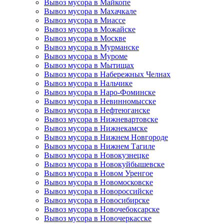
Вывоз мусора в Майкопе
Вывоз мусора в Махачкале
Вывоз мусора в Миассе
Вывоз мусора в Можайске
Вывоз мусора в Москве
Вывоз мусора в Мурманске
Вывоз мусора в Муроме
Вывоз мусора в Мытищах
Вывоз мусора в Набережных Челнах
Вывоз мусора в Нальчике
Вывоз мусора в Наро-Фоминске
Вывоз мусора в Невинномысске
Вывоз мусора в Нефтеюганске
Вывоз мусора в Нижневартовске
Вывоз мусора в Нижнекамске
Вывоз мусора в Нижнем Новгороде
Вывоз мусора в Нижнем Тагиле
Вывоз мусора в Новокузнецке
Вывоз мусора в Новокуйбышевске
Вывоз мусора в Новом Уренгое
Вывоз мусора в Новомосковске
Вывоз мусора в Новороссийске
Вывоз мусора в Новосибирске
Вывоз мусора в Новочебоксарске
Вывоз мусора в Новочеркасске