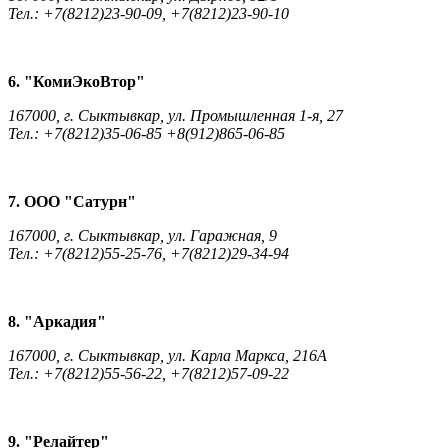
Тел.: +7(8212)23-90-09, +7(8212)23-90-10
6. "КомиЭкоВтор"
167000, г. Сыктывкар, ул. Промышленная 1-я, 27
Тел.: +7(8212)35-06-85 +8(912)865-06-85
7. ООО "Сатурн"
167000, г. Сыктывкар, ул. Гаражная, 9
Тел.: +7(8212)55-25-76, +7(8212)29-34-94
8. "Аркадия"
167000, г. Сыктывкар, ул. Карла Маркса, 216А
Тел.: +7(8212)55-56-22, +7(8212)57-09-22
9. "Релайтер"