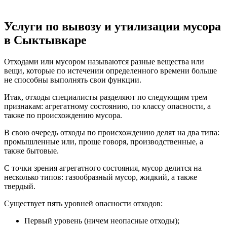
Услуги по вывозу и утилизации мусора
в Сыктывкаре
Отходами или мусором называются разные вещества или
вещи, которые по истечении определенного времени больше
не способны выполнять свои функции.
Итак, отходы специалисты разделяют по следующим трем
признакам: агрегатному состоянию, по классу опасности, а
также по происхождению мусора.
В свою очередь отходы по происхождению делят на два типа:
промышленные или, проще говоря, производственные, а
также бытовые.
С точки зрения агрегатного состояния, мусор делится на
несколько типов: газообразный мусор, жидкий, а также
твердый.
Существует пять уровней опасности отходов:
Первый уровень (ничем неопасные отходы);