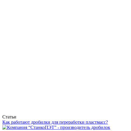
Статьи
Как работают дробилки для переработки пластмасс?