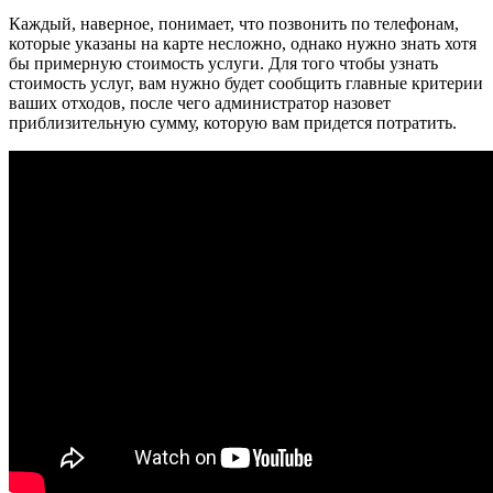
Каждый, наверное, понимает, что позвонить по телефонам,
которые указаны на карте несложно, однако нужно знать хотя
бы примерную стоимость услуги. Для того чтобы узнать
стоимость услуг, вам нужно будет сообщить главные критерии
ваших отходов, после чего администратор назовет
приблизительную сумму, которую вам придется потратить.