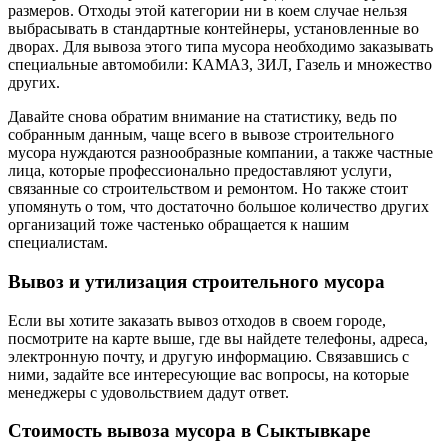
размеров. Отходы этой категории ни в коем случае нельзя
выбрасывать в стандартные контейнеры, установленные во
дворах. Для вывоза этого типа мусора необходимо заказывать
специальные автомобили: КАМАЗ, ЗИЛ, Газель и множество
других.
Давайте снова обратим внимание на статистику, ведь по
собранным данным, чаще всего в вывозе строительного
мусора нуждаются разнообразные компании, а также частные
лица, которые профессионально предоставляют услуги,
связанные со строительством и ремонтом. Но также стоит
упомянуть о том, что достаточно большое количество других
организаций тоже частенько обращается к нашим
специалистам.
Вывоз и утилизация строительного мусора
Если вы хотите заказать вывоз отходов в своем городе,
посмотрите на карте выше, где вы найдете телефоны, адреса,
электронную почту, и другую информацию. Связавшись с
ними, задайте все интересующие вас вопросы, на которые
менеджеры с удовольствием дадут ответ.
Стоимость вывоза мусора в Сыктывкаре