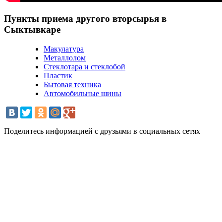
Пункты приема другого вторсырья в
Сыктывкаре
Макулатура
Металлолом
Стеклотара и стеклобой
Пластик
Бытовая техника
Автомобильные шины
Поделитесь информацией с друзьями в социальных сетях