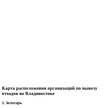
Карта расположения организаций по вывозу
отходов во Владивостоке
1. Золотарь