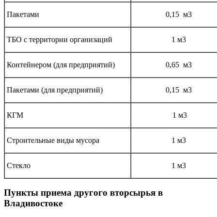
Пакетами
0,15 м3
ТБО с территории организаций
1 м3
Контейнером (для предприятий)
0,65 м3
Пакетами (для предприятий)
0,15 м3
КГМ
1 м3
Строительные виды мусора
1 м3
Стекло
1 м3
Пункты приема другого вторсырья в
Владивостоке