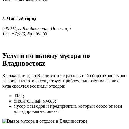
5. Чистый город
690091, г. Владивосток, Пологая, 3
Тел: +7(423)260‒69‒65
Услуги по вывозу мусора во
Владивостоке
К сожалению, во Владивостоке раздельный сбор отходов мало
развит, из-за этого существует проблема множества свалок,
куда свозятся все виды отходов:
ТБО;
строительный мусор;
мусор с заводов и предприятий, который особо опасен
для здоровья человека.