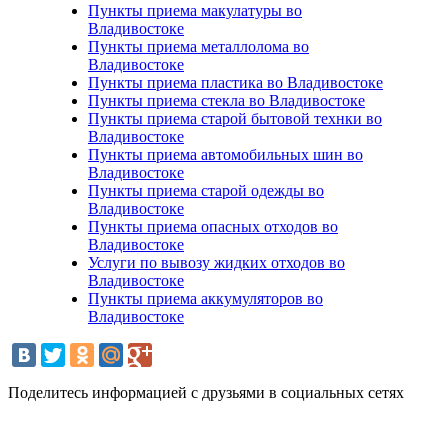
Пункты приема макулатуры во
Владивостоке
Пункты приема металлолома во
Владивостоке
Пункты приема пластика во Владивостоке
Пункты приема стекла во Владивостоке
Пункты приема старой бытовой технки во
Владивостоке
Пункты приема автомобильных шин во
Владивостоке
Пункты приема старой одежды во
Владивостоке
Пункты приема опасных отходов во
Владивостоке
Услуги по вывозу жидких отходов во
Владивостоке
Пункты приема аккумуляторов во
Владивостоке
Поделитесь информацией с друзьями в социальных сетях