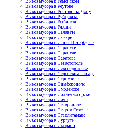
Вывоз мусора в Раменском
Вывоз мусора в Реутове
Вывоз мусора в Ростове-на-Дону
Вывоз мусора в Рубцовске
Вывоз мусора в Рыбинске
Вывоз мусора в Рязани
Вывоз мусора в Салавате
Вывоз мусора в Самаре
Вывоз мусора в Санкт-Петербурге
Вывоз мусора в Саранске
Вывоз мусора в Сарапуле
Вывоз мусора в Саратове
Вывоз мусора в Севастополе
Вывоз мусора в Северодвинске
Вывоз мусора в Сергиевом Посаде
Вывоз мусора в Серпухове
Вывоз мусора в Симферополе
Вывоз мусора в Смоленске
Вывоз мусора в Солнечногорске
Вывоз мусора в Сочи
Вывоз мусора в Ставрополе
Вывоз мусора в Старом Осколе
Вывоз мусора в Стерлитамаке
Вывоз мусора в Сургуте
Вывоз мусора в Сызрани