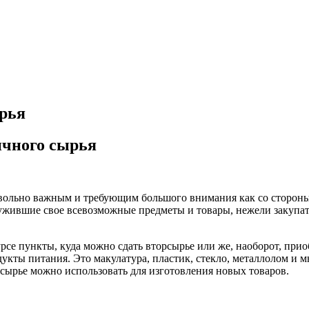
рья
ичного сырья
овольно важным и требующим большого внимания как со стороны
лужившие свое всевозможные предметы и товары, нежели закупат
се пункты, куда можно сдать вторсырье или же, наоборот, прио
кты питания. Это макулатура, пластик, стекло, металлолом и м
 сырье можно использовать для изготовления новых товаров.