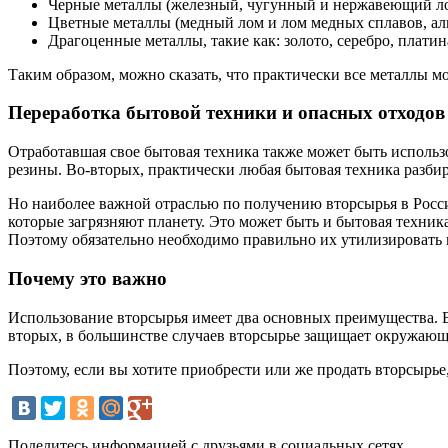
Черные металлы (железный, чугунный и нержавеющий ло
Цветные металлы (медный лом и лом медных сплавов, а
Драгоценные металлы, такие как: золото, серебро, платин
Таким образом, можно сказать, что практически все металлы м
Переработка бытовой техники и опасных отходов
Отработавшая свое бытовая техника также может быть использов
резины. Во-вторых, практически любая бытовая техника разбир
Но наиболее важной отраслью по получению вторсырья в Росси
которые загрязняют планету. Это может быть и бытовая техника
Поэтому обязательно необходимо правильно их утилизировать и
Почему это важно
Использование вторсырья имеет два основных преимущества. Во
вторых, в большинстве случаев вторсырье защищает окружающ
Поэтому, если вы хотите приобрести или же продать вторсырье, 
Поделитесь информацией с друзьями в социальных сетях