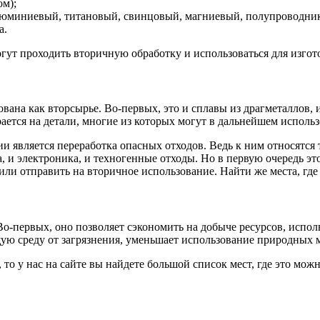
м);
люминиевый, титановый, свинцовый, магниевый, полупроводник
а.
огут проходить вторичную обработку и использоваться для изго
ана как вторсырье. Во-первых, это и сплавы из драгметаллов, и
ается на детали, многие из которых могут в дальнейшем использо
и является переработка опасных отходов. Ведь к ним относятся
, и электроника, и техногенные отходы. Но в первую очередь эт
ли отправить на вторичное использование. Найти же места, где э
-первых, оно позволяет сэкономить на добыче ресурсов, исполь
ую среду от загрязнения, уменьшает использование природных 
то у нас на сайте вы найдете большой список мест, где это можн