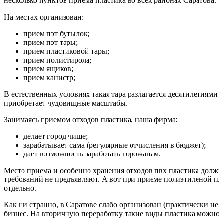
несколько пунктов приема пластика во всех районах Саратова.
На местах организован:
прием пэт бутылок;
прием пэт тары;
прием пластиковой тары;
прием полистирола;
прием ящиков;
прием канистр;
В естественных условиях такая тара разлагается десятилетиям
приобретает чудовищные масштабы.
Занимаясь приемом отходов пластика, наша фирма:
делает город чище;
зарабатывает сама (регулярные отчисления в бюджет);
дает возможность заработать горожанам.
Место приема и особенно хранения отходов пвх пластика дол
требований не предъявляют. А вот при приеме полиэтиленой п
отдельно.
Как ни странно, в Саратове слабо организован (практически не
бизнес. На вторичную переработку такие виды пластика можно с