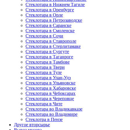
Стеклотара в Нижнем Тагиле
Стеклотара в Оренбурге
Стеклотара в Орле
Стеклотара в Петрозаводске
Стеклотара в Саранске
Стеклотара в Смоленске
Стеклотара в Сочи
Стеклотара в Ставрополе
Стеклотара в Стерлитамаке
Стеклотара в Сургуте
Стеклотара в Таганроге
Стеклотара в Тамбове
Стеклотара в Твери
Стеклотара в Туле
Стеклотара в Улан-Удэ
Стеклотара в Ульяновске
Стеклотара в Хабаровске
Стеклотара в Чебоксарах
Стеклотара в Череповце
Стеклотара в Чите
Стеклотара во Владикавказе
Стеклотара во Владимире
Стеклотра в Пензе
Другое вторсырье
Вывоз мусора