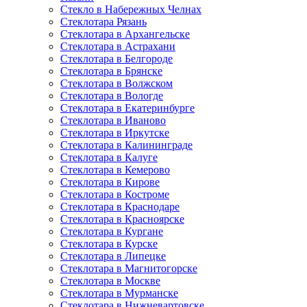
Стекло в Набережных Челнах
Стеклотара Рязань
Стеклотара в Архангельске
Стеклотара в Астрахани
Стеклотара в Белгороде
Стеклотара в Брянске
Стеклотара в Волжском
Стеклотара в Вологде
Стеклотара в Екатеринбурге
Стеклотара в Иваново
Стеклотара в Иркутске
Стеклотара в Калининграде
Стеклотара в Калуге
Стеклотара в Кемерово
Стеклотара в Кирове
Стеклотара в Костроме
Стеклотара в Краснодаре
Стеклотара в Красноярске
Стеклотара в Кургане
Стеклотара в Курске
Стеклотара в Липецке
Стеклотара в Магнитогорске
Стеклотара в Москве
Стеклотара в Мурманске
Стеклотара в Нижневартовске