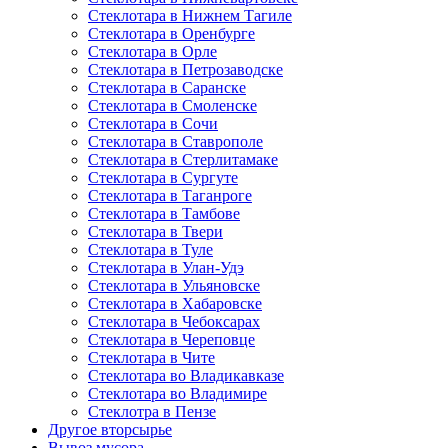
Стеклотара в Нижнем Тагиле
Стеклотара в Оренбурге
Стеклотара в Орле
Стеклотара в Петрозаводске
Стеклотара в Саранске
Стеклотара в Смоленске
Стеклотара в Сочи
Стеклотара в Ставрополе
Стеклотара в Стерлитамаке
Стеклотара в Сургуте
Стеклотара в Таганроге
Стеклотара в Тамбове
Стеклотара в Твери
Стеклотара в Туле
Стеклотара в Улан-Удэ
Стеклотара в Ульяновске
Стеклотара в Хабаровске
Стеклотара в Чебоксарах
Стеклотара в Череповце
Стеклотара в Чите
Стеклотара во Владикавказе
Стеклотара во Владимире
Стеклотра в Пензе
Другое вторсырье
Вывоз мусора