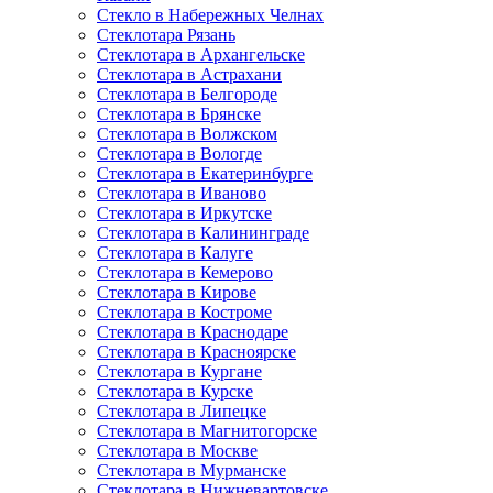
Стекло в Набережных Челнах
Стеклотара Рязань
Стеклотара в Архангельске
Стеклотара в Астрахани
Стеклотара в Белгороде
Стеклотара в Брянске
Стеклотара в Волжском
Стеклотара в Вологде
Стеклотара в Екатеринбурге
Стеклотара в Иваново
Стеклотара в Иркутске
Стеклотара в Калининграде
Стеклотара в Калуге
Стеклотара в Кемерово
Стеклотара в Кирове
Стеклотара в Костроме
Стеклотара в Краснодаре
Стеклотара в Красноярске
Стеклотара в Кургане
Стеклотара в Курске
Стеклотара в Липецке
Стеклотара в Магнитогорске
Стеклотара в Москве
Стеклотара в Мурманске
Стеклотара в Нижневартовске