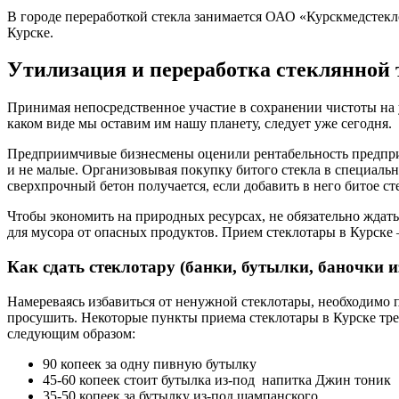
В городе переработкой стекла занимается ОАО «Курскмедстек
Курске.
Утилизация и переработка стеклянной т
Принимая непосредственное участие в сохранении чистоты на у
каком виде мы оставим им нашу планету, следует уже сегодня.
Предприимчивые бизнесмены оценили рентабельность предприят
и не малые. Организовывая покупку битого стекла в специальн
сверхпрочный бетон получается, если добавить в него битое ст
Чтобы экономить на природных ресурсах, не обязательно ждать
для мусора от опасных продуктов. Прием стеклотары в Курске
Как сдать стеклотару (банки, бутылки, баночки и
Намереваясь избавиться от ненужной стеклотары, необходимо п
просушить. Некоторые пункты приема стеклотары в Курске тре
следующим образом:
90 копеек за одну пивную бутылку
45-60 копеек стоит бутылка из-под напитка Джин тоник
35-50 копеек за бутылку из-под шампанского.