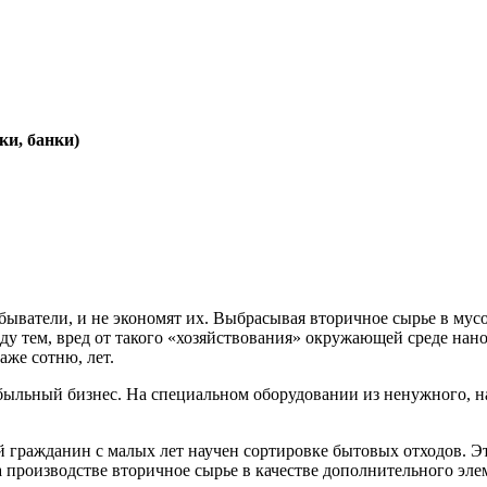
ки, банки)
быватели, и не экономят их. Выбрасывая вторичное сырье в мусо
у тем, вред от такого «хозяйствования» окружающей среде нано
аже сотню, лет.
быльный бизнес. На специальном оборудовании из ненужного, на
й гражданин с малых лет научен сортировке бытовых отходов. Э
на производстве вторичное сырье в качестве дополнительного э