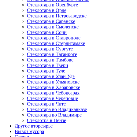
Стеклотара в Оренбурге
Стеклотара в Орле
Стеклотара в Петрозаводске
Стеклотара в Саранске
Стеклотара в Смоленске
Стеклотара в Сочи
Стеклотара в Ставрополе
Стеклотара в Стерлитамаке
Стеклотара в Сургуте
Стеклотара в Таганроге
Стеклотара в Тамбове
Стеклотара в Твери
Стеклотара в Туле
Стеклотара в Улан-Удэ
Стеклотара в Ульяновске
Стеклотара в Хабаровске
Стеклотара в Чебоксарах
Стеклотара в Череповце
Стеклотара в Чите
Стеклотара во Владикавказе
Стеклотара во Владимире
Стеклотра в Пензе
Другое вторсырье
Вывоз мусора
Статьи