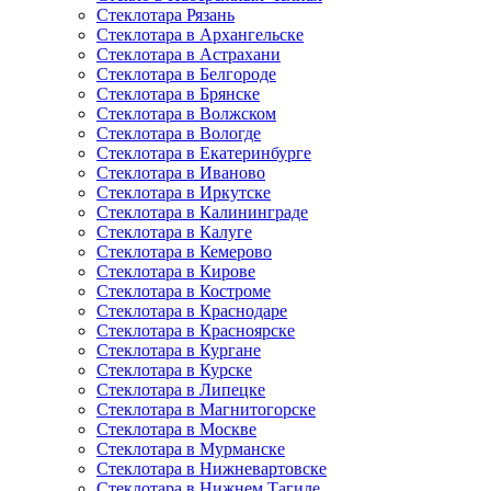
Стеклотара Рязань
Стеклотара в Архангельске
Стеклотара в Астрахани
Стеклотара в Белгороде
Стеклотара в Брянске
Стеклотара в Волжском
Стеклотара в Вологде
Стеклотара в Екатеринбурге
Стеклотара в Иваново
Стеклотара в Иркутске
Стеклотара в Калининграде
Стеклотара в Калуге
Стеклотара в Кемерово
Стеклотара в Кирове
Стеклотара в Костроме
Стеклотара в Краснодаре
Стеклотара в Красноярске
Стеклотара в Кургане
Стеклотара в Курске
Стеклотара в Липецке
Стеклотара в Магнитогорске
Стеклотара в Москве
Стеклотара в Мурманске
Стеклотара в Нижневартовске
Стеклотара в Нижнем Тагиле