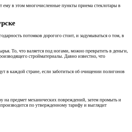
т ему в этом многочисленные пункты приема стеклотары в
урске
дарность потомков дорогого стоит, и задумываться о том, в
ья. То, что валяется под ногами, можно превратить в деньги,
роизводящего стройматериалы. Давно известно, что
дут в каждой стране, если заботиться об очищении полигонов
ару на предмет механических повреждений, затем промыть и
к производится по утвержденному тарифу и выглядит