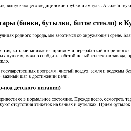
ло», выпускающего медицинские трубки и ампулы. А содействую
ары (банки, бутылки, битое стекло) в К
лицах родного города, мы заботимся об окружающей среде. Благо
ия, которое занимается приемом и переработкой вторичного сыр
ых пунктах, можно снабдить работой целый коллектив завода, п
екло.
 государственных программ; чистый воздух, земля и водоемы бу
 – важный шаг в достижении цели.
з-под детского питания)
ривести ее в нормальное состояние. Прежде всего, осмотреть т
буют отсутствия этикеток на банках и бутылках. Прием бутыло