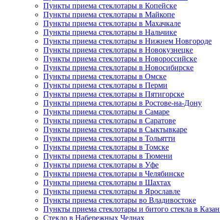
Пункты приема стеклотары в Копейске
Пункты приема стеклотары в Майкопе
Пункты приема стеклотары в Махачкале
Пункты приема стеклотары в Нальчике
Пункты приема стеклотары в Нижнем Новгороде
Пункты приема стеклотары в Новокузнецке
Пункты приема стеклотары в Новороссийске
Пункты приема стеклотары в Новосибирске
Пункты приема стеклотары в Омске
Пункты приема стеклотары в Перми
Пункты приема стеклотары в Пятигорске
Пункты приема стеклотары в Ростове-на-Дону
Пункты приема стеклотары в Самаре
Пункты приема стеклотары в Саратове
Пункты приема стеклотары в Сыктывкаре
Пункты приема стеклотары в Тольятти
Пункты приема стеклотары в Томске
Пункты приема стеклотары в Тюмени
Пункты приема стеклотары в Уфе
Пункты приема стеклотары в Челябинске
Пункты приема стеклотары в Шахтах
Пункты приема стеклотары в Ярославле
Пункты приема стеклотары во Владивостоке
Пункты приема стеклотары и битого стекла в Каза
Стекло в Набережных Челнах