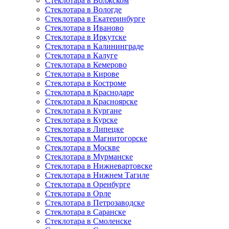
Стеклотара в Волжском
Стеклотара в Вологде
Стеклотара в Екатеринбурге
Стеклотара в Иваново
Стеклотара в Иркутске
Стеклотара в Калининграде
Стеклотара в Калуге
Стеклотара в Кемерово
Стеклотара в Кирове
Стеклотара в Костроме
Стеклотара в Краснодаре
Стеклотара в Красноярске
Стеклотара в Кургане
Стеклотара в Курске
Стеклотара в Липецке
Стеклотара в Магнитогорске
Стеклотара в Москве
Стеклотара в Мурманске
Стеклотара в Нижневартовске
Стеклотара в Нижнем Тагиле
Стеклотара в Оренбурге
Стеклотара в Орле
Стеклотара в Петрозаводске
Стеклотара в Саранске
Стеклотара в Смоленске