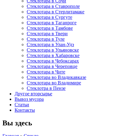
Стеклотара в Сочи
Стеклотара в Ставрополе
Стеклотара в Стерлитамаке
Стеклотара в Сургуте
Стеклотара в Таганроге
Стеклотара в Тамбове
Стеклотара в Твери
Стеклотара в Туле
Стеклотара в Улан-Удэ
Стеклотара в Ульяновске
Стеклотара в Хабаровске
Стеклотара в Чебоксарах
Стеклотара в Череповце
Стеклотара в Чите
Стеклотара во Владикавказе
Стеклотара во Владимире
Стеклотра в Пензе
Другое вторсырье
Вывоз мусора
Статьи
Контакты
Вы здесь
Главная
»
Стекло